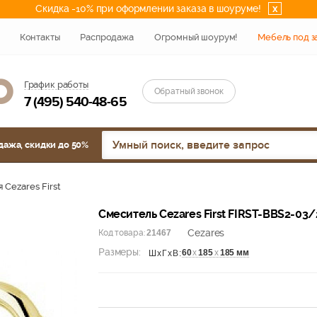
Скидка -10% при оформлении заказа в шоуруме!
x
Контакты
Распродажа
Огромный шоурум!
Мебель под з
График работы
Обратный звонок
7 (495) 540-48-65
дажа, скидки до 50%
 Cezares First
Смеситель Cezares First FIRST-BBS2-03/
Cezares
Код товара:
21467
Размеры:
60
х
185
х
185 мм
ШхГхВ: