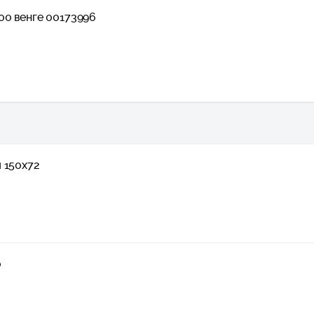
00 венге 00173996
 150х72
0