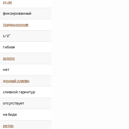
15 см
фиксированный
традиционная
1/2''
гибкая
золото
нет
донный клапан
сливной гарнитур
отсутствует
на биде
ретро