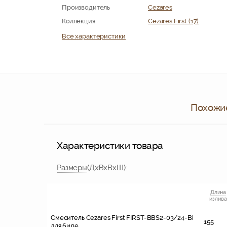
Производитель
Cezares
Коллекция
Cezares First (17)
Все характеристики
Похожие
Характеристики товара
Размер
ы
(ДхВхВхШ)
:
Длина
излива
Смеситель Cezares First FIRST-BBS2-03/24-Bi
155
для биде