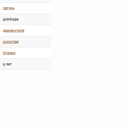
латунь
для биде
два вентиля
округлая
Италия
5 лет