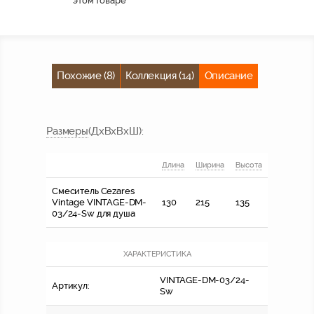
этом товаре
Похожие (8)
Коллекция (14)
Описание
Размер
ы
(ДхВхВхШ)
:
Длина
Ширина
Высота
Смеситель Cezares
Vintage VINTAGE-DM-
130
215
135
03/24-Sw для душа
ХАРАКТЕРИСТИКА
VINTAGE-DM-03/24-
Артикул:
Sw