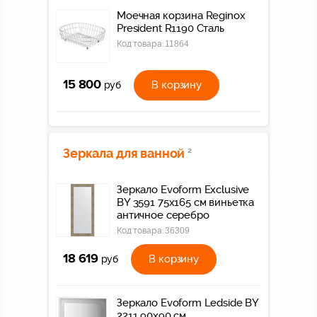
Моечная корзина Reginox
President R1190 Сталь
Код товара:
11864
15 800
В корзину
руб
Зеркала для ванной
2
Зеркало Evoform Exclusive
BY 3591 75x165 см виньетка
античное серебро
Код товара:
36309
18 619
В корзину
руб
Зеркало Evoform Ledside BY
2211 90x90 см