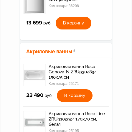
Код товара:
36208
13 699
В корзину
руб
Акриловые ванны
5
Акриловая ванна Roca
Genova-N ZRU9302894
150x75 см
Код товара:
25171
23 490
В корзину
руб
Акриловая ванна Roca Line
ZRU9302924 170x70 см,
белая
Код товара:
25195