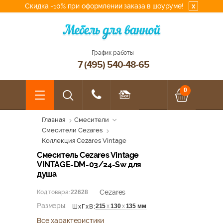
Скидка -10% при оформлении заказа в шоуруме!
x
График работы
7 (495) 540-48-65
0
Главная
Смесители
Смесители Cezares
Коллекция Cezares Vintage
Смеситель Cezares Vintage
VINTAGE-DM-03/24-Sw для
душа
Cezares
Код товара:
22628
Размеры:
215
х
130
х
135 мм
ШхГхВ:
Все характеристики