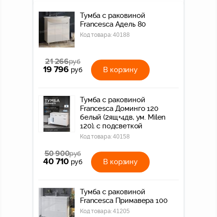
Тумба с раковиной
Francesca Адель 80
Код товара:
40188
21 266
руб
19 796
В корзину
руб
Тумба с раковиной
Francesca Доминго 120
белый (2ящ+4дв, ум. Milen
120), с подсветкой
Код товара:
40158
50 900
руб
40 710
В корзину
руб
Тумба с раковиной
Francesca Примавера 100
Код товара:
41205