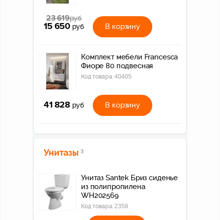
23 619
руб
15 650
В корзину
руб
Комплект мебели Francesca
Фиоре 80 подвесная
Код товара:
40405
41 828
В корзину
руб
Унитазы
3
Унитаз Santek Бриз сиденье
из полипропилена
WH202569
Код товара:
2358