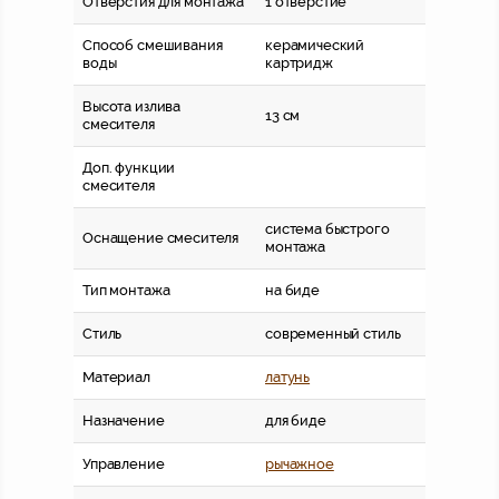
Отверстия для монтажа
1 отверстие
Способ смешивания
керамический
воды
картридж
Высота излива
13 см
смесителя
Доп. функции
смесителя
система быстрого
Оснащение смесителя
монтажа
Тип монтажа
на биде
Стиль
современный стиль
Материал
латунь
Назначение
для биде
Управление
рычажное