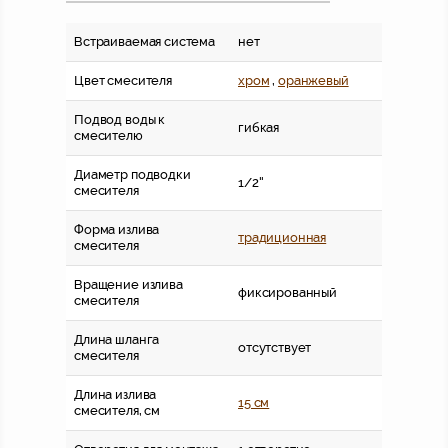
Встраиваемая система
нет
Цвет смесителя
хром
,
оранжевый
Подвод воды к
гибкая
смесителю
Диаметр подводки
1/2''
смесителя
Форма излива
традиционная
смесителя
Вращение излива
фиксированный
смесителя
Длина шланга
отсутствует
смесителя
Длина излива
15 см
смесителя, см