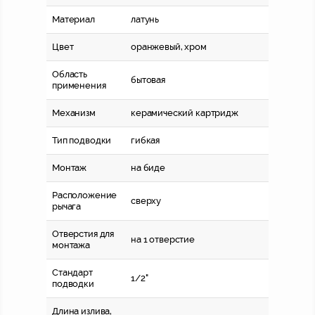
Материал
латунь
Цвет
оранжевый, хром
Область
бытовая
применения
Механизм
керамический картридж
Тип подводки
гибкая
Монтаж
на биде
Расположение
сверху
рычага
Отверстия для
на 1 отверстие
монтажа
Стандарт
1/2"
подводки
Длина
излива,