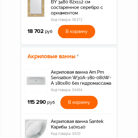
BY 3480 82x112 см
состаренное серебро с
орнаментом
Код товара:
36372
18 702
В корзину
руб
Акриловые ванны
4
Акриловая ванна Am.Pm
Sensation W30A-180-080W-
A 180х80 без гидромассажа
Код товара:
34464
115 290
В корзину
руб
Акриловая ванна Santek
Карибы 140х140
Код товара:
3420