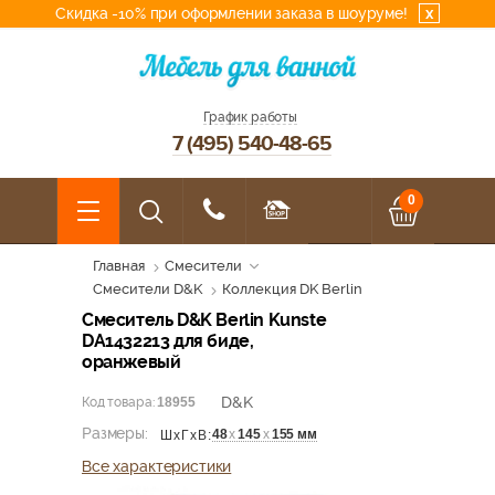
Скидка -10% при оформлении заказа в шоуруме!
x
График работы
7 (495) 540-48-65
0
Главная
Смесители
Смесители D&K
Коллекция DK Berlin
Смеситель D&K Berlin Kunste
DA1432213 для биде,
оранжевый
D&K
Код товара:
18955
Размеры:
48
х
145
х
155 мм
ШхГхВ:
Все характеристики