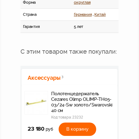
Форма
округлая
Страна
Германия
,
Китай
Гарантия
5 лет
С этим товаром также покупали:
Аксессуары
3
Полотенцедержатель
Cezares Olimp OLIMP-TH05-
03/24-Sw золото/Swarovski
40 см
Код товара:
23232
23 180
В корзину
руб