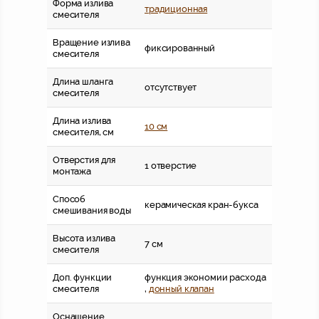
Форма излива
традиционная
смесителя
Вращение излива
фиксированный
смесителя
Длина шланга
отсутствует
смесителя
Длина излива
10 см
смесителя, см
Отверстия для
1 отверстие
монтажа
Способ
керамическая кран-букса
смешивания воды
Высота излива
7 см
смесителя
Доп. функции
функция экономии расхода
смесителя
,
донный клапан
Оснащение