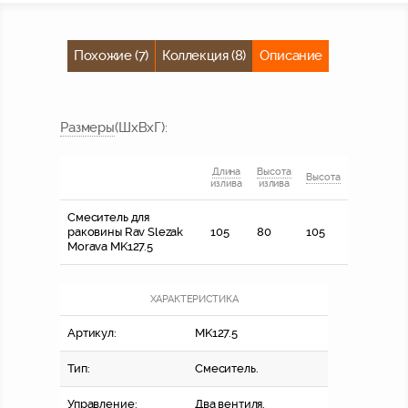
Похожие (7)
Коллекция (8)
Описание
Размер
ы
(ШхВхГ)
:
Длина
Высота
Высота
излива
излива
Смеситель для
раковины Rav Slezak
105
80
105
Morava MK127.5
ХАРАКТЕРИСТИКА
Артикул:
MK127.5
Тип:
Смеситель.
Управление:
Два вентиля.