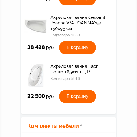
Акриловая ванна Cersanit
Joanna WA-JOANNA*150
150x95 см
Код товара:
9639
38 428
В корзину
руб
Акриловая ванна Bach
Белла 165х110 L, R
Код товара:
5916
22 500
В корзину
руб
Комплекты мебели
2