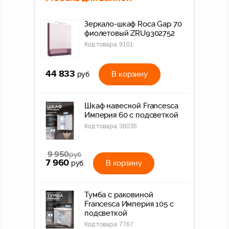
Зеркало-шкаф Roca Gap 70
фиолетовый ZRU9302752
Код товара:
9101
44 833
В корзину
руб
Шкаф навесной Francesca
Империя 60 с подсветкой
Код товара:
38036
9 950
руб
7 960
В корзину
руб
Тумба с раковиной
Francesca Империя 105 с
подсветкой
Код товара:
7767