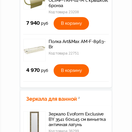
OLIMP-TRH-02-M с крышкой,
бронза
Код товара:
23208
7 940
В корзину
руб
Полка Art&Max AM-F-8963-
Br
Код товара:
22751
4 970
В корзину
руб
Зеркала для ванной
2
Зеркало Evoform Exclusive
BY 3541 60x145 см виньетка
античная латунь
Код товара:
36299