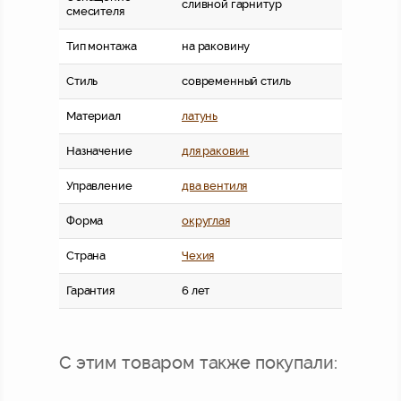
сливной гарнитур
смесителя
Тип монтажа
на раковину
Стиль
современный стиль
Материал
латунь
Назначение
для раковин
Управление
два вентиля
Форма
округлая
Страна
Чехия
Гарантия
6 лет
С этим товаром также покупали: