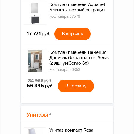
Комплект мебели Aquanet
Алвита 70 серый антрацит
Код товара:
37579
17 771
В корзину
руб
Комплект мебели Венеция
Даниэль 60 напольная белая
(2 ящ., ум.Como 60)
Код товара:
40353
84 966
руб
56 345
В корзину
руб
Унитазы
4
Унитаз-компакт Rosa