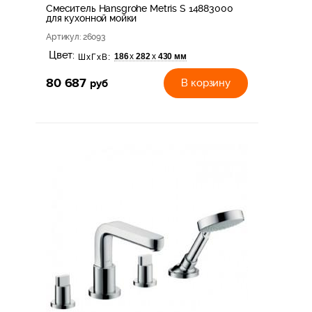
Смеситель Hansgrohe Metris S 14883000
для кухонной мойки
Артикул
: 26093
Цвет:
186
282
430 мм
х
х
ШхГхВ:
80 687
руб
В корзину