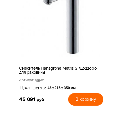
Смеситель Hansgrohe Metris S 31022000
для раковины
Артикул
: 25942
Цвет:
46
215
350 мм
х
х
ШхГхВ:
45 091
руб
В корзину