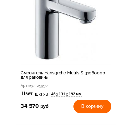
Смеситель Hansgrohe Metris S 31060000
для раковины
Артикул
: 25950
Цвет:
46
131
192 мм
х
х
ШхГхВ:
34 570
руб
В корзину