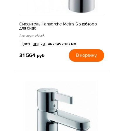
Смеситель Hansgrohe Metris S 31261000
для биде
Артикул
: 26046
Цвет:
46
145
167 мм
х
х
ШхГхВ:
31 564
руб
В корзину