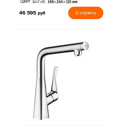
Цвет:
168
244
115 мм
х
х
ШхГхВ:
46 595
руб
В корзину