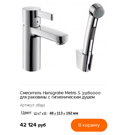
Смеситель Hansgrohe Metris S 31160000
для раковины с гигиеническим душем
Артикул
: 26391
Цвет:
48
113
192 мм
х
х
ШхГхВ:
42 124
руб
В корзину