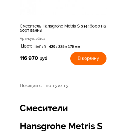
Смеситель Hansgrohe Metris S 31446000 на
борт ванны
Артикул
: 26402
Цвет:
420
225
176 мм
х
х
ШхГхВ:
116 970
руб
В корзину
Позиции с 1 по 15 из 15
Смесители
Hansgrohe Metris S