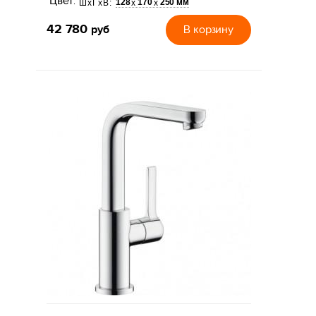
Цвет:
128
170
250 мм
х
х
ШхГхВ:
42 780
руб
В корзину