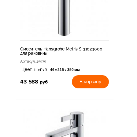
Смеситель Hansgrohe Metris S 31023000
для раковины
Артикул
: 25975
Цвет:
46
215
350 мм
х
х
ШхГхВ:
43 588
руб
В корзину