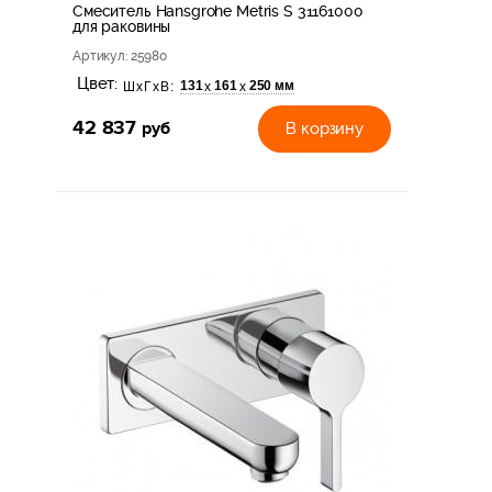
Смеситель Hansgrohe Metris S 31161000
для раковины
Артикул
: 25980
Цвет:
131
161
250 мм
х
х
ШхГхВ:
42 837
руб
В корзину