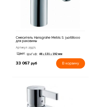
Смеситель Hansgrohe Metris S 31068000
для раковины
Артикул
: 25971
Цвет:
46
131
192 мм
х
х
ШхГхВ:
33 067
руб
В корзину