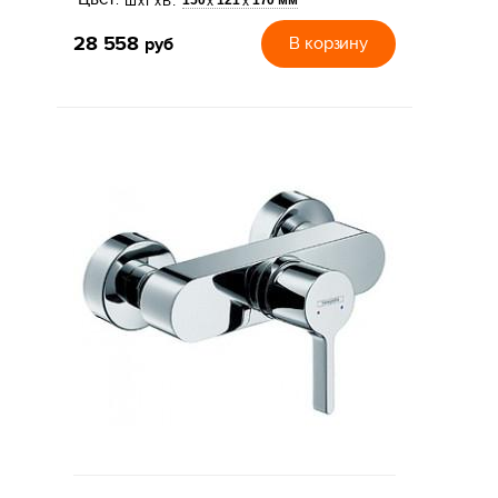
150
121
170 мм
х
х
ШхГхВ:
28 558
руб
В корзину