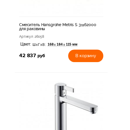
Смеситель Hansgrohe Metris S 31162000
для раковины
Артикул
: 26058
Цвет:
168
184
115 мм
х
х
ШхГхВ:
42 837
руб
В корзину