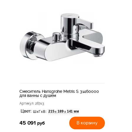
Смеситель Hansgrohe Metris S 31460000
для ванны с душем
Артикул
: 26743
Цвет:
215
189
141 мм
х
х
ШхГхВ:
45 091
руб
В корзину