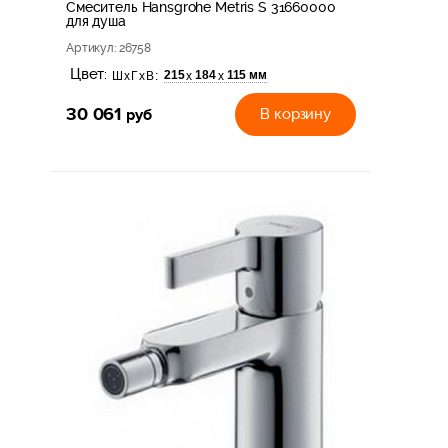
Смеситель Hansgrohe Metris S 31660000
для душа
Артикул
: 26758
Цвет:
215
184
115 мм
х
х
ШхГхВ:
30 061
руб
В корзину