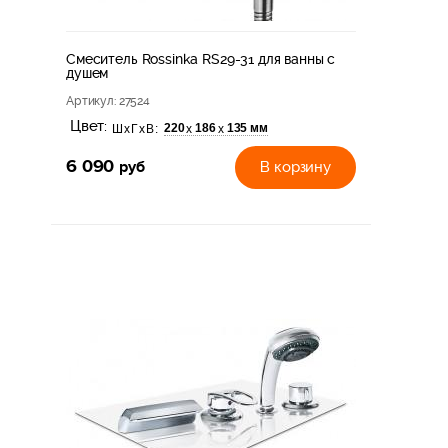
Смеситель Rossinka RS29-31 для ванны с
душем
Артикул
: 27524
Цвет:
220
186
135 мм
х
х
ШхГхВ:
6 090
руб
В корзину