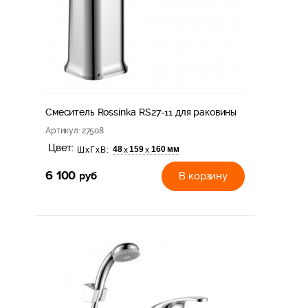
Смеситель Rossinka RS27-11 для раковины
Артикул
: 27508
Цвет:
48
159
160 мм
х
х
ШхГхВ:
6 100
руб
В корзину