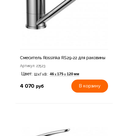
Смеситель Rossinka RS29-22 для раковины
Артикул
: 27523
Цвет:
46
175
120 мм
х
х
ШхГхВ:
4 070
руб
В корзину