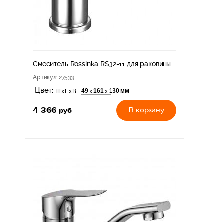
Смеситель Rossinka RS32-11 для раковины
Артикул
: 27533
Цвет:
49
161
130 мм
х
х
ШхГхВ:
4 366
руб
В корзину