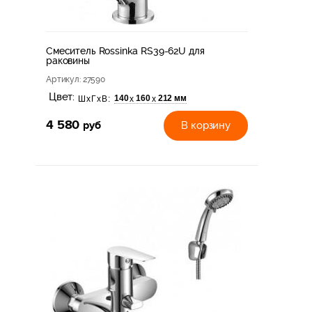
Смеситель Rossinka RS39-62U для
раковины
Артикул
: 27590
Цвет:
140
160
212 мм
х
х
ШхГхВ:
4 580
руб
В корзину