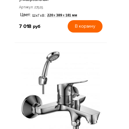
Артикул
: 27525
Цвет:
220
389
181 мм
х
х
ШхГхВ:
7 018
руб
В корзину