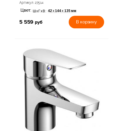
Артикул
: 27514
Цвет:
42
144
135 мм
х
х
ШхГхВ:
5 559
руб
В корзину