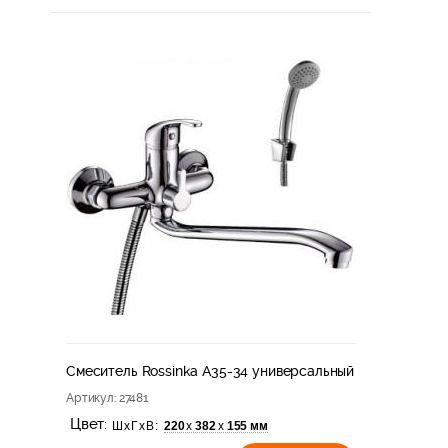
Смеситель Rossinka A35-34 универсальный
Артикул
: 27481
Цвет:
220
382
155 мм
х
х
ШхГхВ: