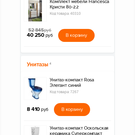
Комплект мебели Francesca
Кристи 80-2.2
Код товара:
40310
52 845
руб
40 250
В корзину
руб
Унитазы
4
Унитаз-компакт Rosa
Элегант синий
Код товара:
7267
8 410
В корзину
руб
Унитаз-компакт Оскольская
керамика Суперкомпакт