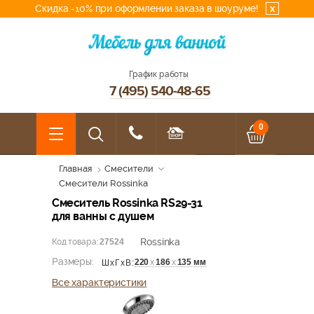
Скидка -10% при оформлении заказа в шоуруме!
x
График работы
7 (495) 540-48-65
0
Главная
Смесители
Смесители Rossinka
Смеситель Rossinka RS29-31
для ванны с душем
Rossinka
Код товара:
27524
Размеры:
220
х
186
х
135 мм
ШхГхВ:
Все характеристики