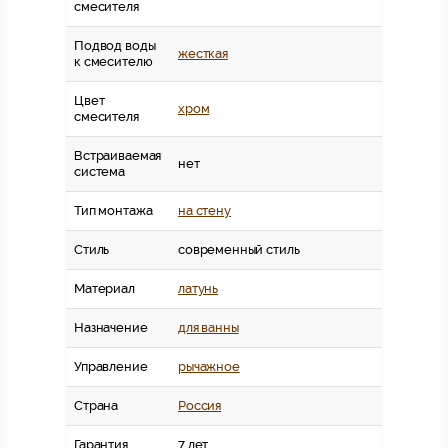
смесителя
Подвод воды
жесткая
к смесителю
Цвет
хром
смесителя
Встраиваемая
нет
система
Тип монтажа
на стену
Стиль
современный стиль
Материал
латунь
Назначение
для ванны
Управление
рычажное
Страна
Россия
Гарантия
7 лет