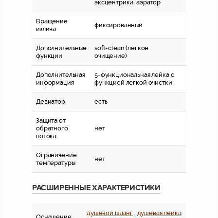
эксцентрики, аэратор
Вращение
фиксированный
излива
Дополнительные
soft-clean (легкое
функции
очищение)
Дополнительная
5-функциональная лейка с
информация
функцией легкой очистки
Девиатор
есть
Защита от
обратного
нет
потока
Ограничение
нет
температуры
РАСШИРЕННЫЕ ХАРАКТЕРИСТИКИ
душевой шланг
,
душевая лейка
Оснащение