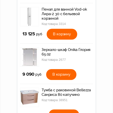
Пенал для ванной Vod-ok
Лира-2 30 с бельевой
корзиной
Код товара:
3314
13 125
В корзину
руб
Зеркало-шкаф Onika Глория
65.02
Код товара:
2677
9 090
В корзину
руб
Тумба с раковиной Bellezza
Санриса 80 капучино
Код товара:
38951