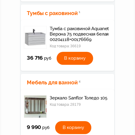
Тумбы с раковиной
1
Тумба с раковиной Aquanet
Верона 75 подвесная белая
00204118+00176669
Код товара:
36619
36 716
В корзину
руб
Мебель для ванной
4
Зеркало Sanflor Толедо 105
Код товара:
28179
9 990
В корзину
руб