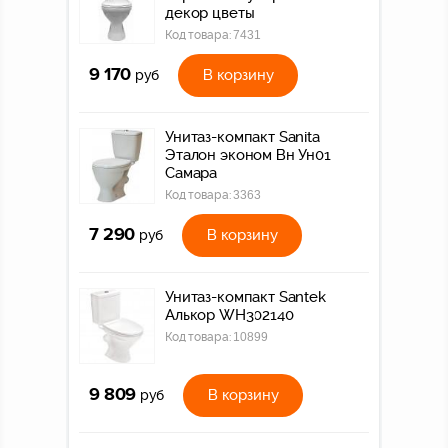
декор цветы
Код товара:
7431
9 170
В корзину
руб
Унитаз-компакт Sanita
Эталон эконом Вн Ун01
Самара
Код товара:
3363
7 290
В корзину
руб
Унитаз-компакт Santek
Алькор WH302140
Код товара:
10899
9 809
В корзину
руб