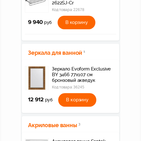
2622SJ-Cr
Код товара:
22678
9 940
В корзину
руб
Зеркала для ванной
1
Зеркало Evoform Exclusive
BY 3466 77x107 см
бронзовый акведук
Код товара:
36245
12 912
В корзину
руб
Акриловые ванны
3