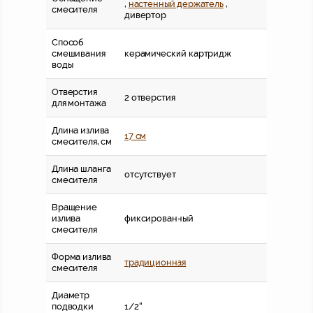
,
настенный держатель
,
смесителя
дивертор
Способ
смешивания
керамический картридж
воды
Отверстия
2 отверстия
для монтажа
Длина излива
17 см
смесителя, см
Длина шланга
отсутствует
смесителя
Вращение
излива
фиксированный
смесителя
Форма излива
традиционная
смесителя
Диаметр
подводки
1/2''