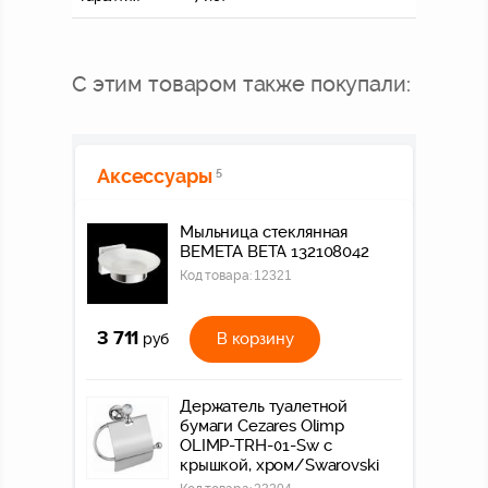
С этим товаром также покупали:
Аксессуары
5
Мыльница стеклянная
BEMETA BETA 132108042
Код товара:
12321
3 711
В корзину
руб
Держатель туалетной
бумаги Cezares Olimp
OLIMP-TRH-01-Sw с
крышкой, хром/Swarovski