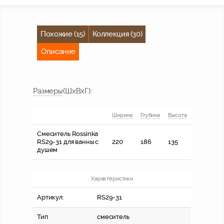
Похожие (15)
Коллекция (30)
Описание
Размер
ы
(ШхВхГ)
:
Ширина
Глубина
Высота
Смеситель Rossinka
RS29-31 для ванны с
220
186
135
душем
Характеристики
Артикул:
RS29-31
Тип
смеситель