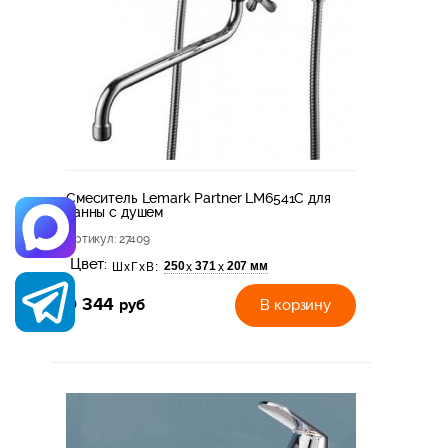
Смеситель Lemark Partner LM6541C для
ванны с душем
Артикул
: 27409
Цвет:
250
371
207 мм
х
х
ШхГхВ:
9 344
руб
В корзину