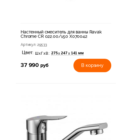
Настенный смеситель для ванны Ravak
Chrome CR 022.00/150 X070042
Артикул
: 29533
Цвет:
275
247
141 мм
х
х
ШхГхВ:
37 990
руб
В корзину