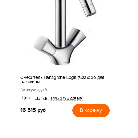
Смеситель Hansgrohe Logis 71221000 для
раковины
Артикул
: 25948
Цвет:
144
179
220 мм
х
х
ШхГхВ:
16 515
руб
В корзину