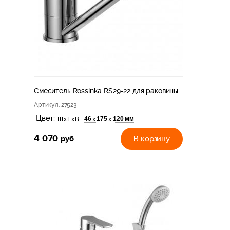
Смеситель Rossinka RS29-22 для раковины
Артикул
: 27523
Цвет:
46
175
120 мм
х
х
ШхГхВ:
4 070
руб
В корзину