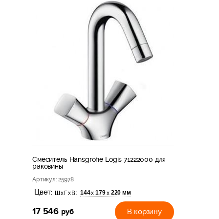
Смеситель Hansgrohe Logis 71222000 для
раковины
Артикул
: 25978
Цвет:
144
179
220 мм
х
х
ШхГхВ:
17 546
руб
В корзину