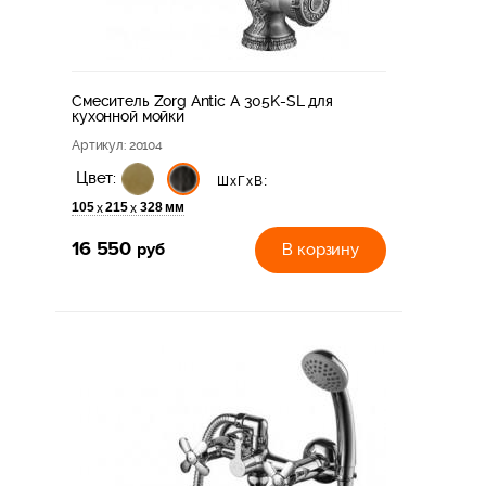
Смеситель Zorg Antic A 305K-SL для
кухонной мойки
Артикул
: 20104
Цвет:
ШхГхВ:
105
215
328 мм
х
х
16 550
руб
В корзину