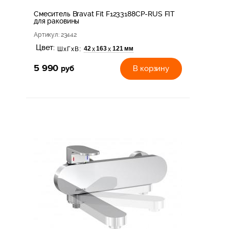
Смеситель Bravat Fit F1233188CP-RUS FIT
для раковины
Артикул
: 23442
Цвет:
42
163
121 мм
х
х
ШхГхВ:
5 990
руб
В корзину