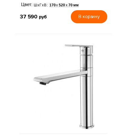
Цвет:
170
520
70 мм
х
х
ШхГхВ:
37 590
руб
В корзину