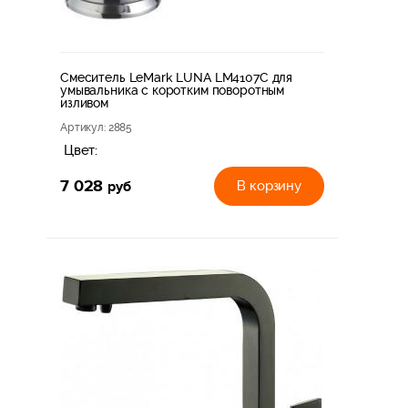
Смеситель LeMark LUNA LM4107C для
умывальника с коротким поворотным
изливом
Артикул
: 2885
Цвет:
7 028
руб
В корзину