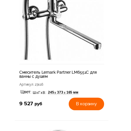
Смеситель Lemark Partner LM6551C для
ванны с душем
Артикул
: 27416
Цвет:
245
373
165 мм
х
х
ШхГхВ:
9 527
руб
В корзину