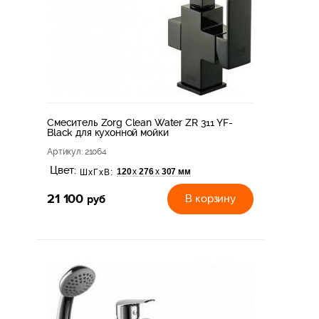
Смеситель Zorg Clean Water ZR 311 YF-
Black для кухонной мойки
Артикул
: 21064
Цвет:
120
276
307 мм
х
х
ШхГхВ:
21 100
руб
В корзину