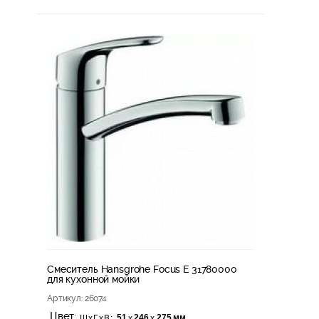
Смеситель Hansgrohe Focus E 31780000
для кухонной мойки
Артикул
: 26074
Цвет:
51
246
275 мм
х
х
ШхГхВ: