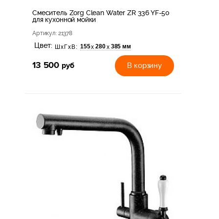
Смеситель Zorg Clean Water ZR 336 YF-50
для кухонной мойки
Артикул
: 21378
Цвет:
155
280
385 мм
х
х
ШхГхВ:
13 500
руб
В корзину