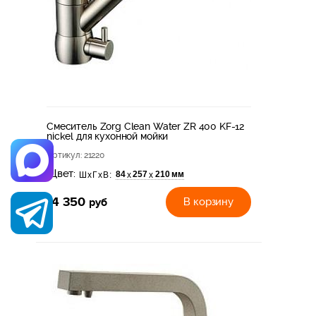
Смеситель Zorg Clean Water ZR 400 KF-12
nickel для кухонной мойки
Артикул
: 21220
Цвет:
84
257
210 мм
х
х
ШхГхВ:
14 350
руб
В корзину