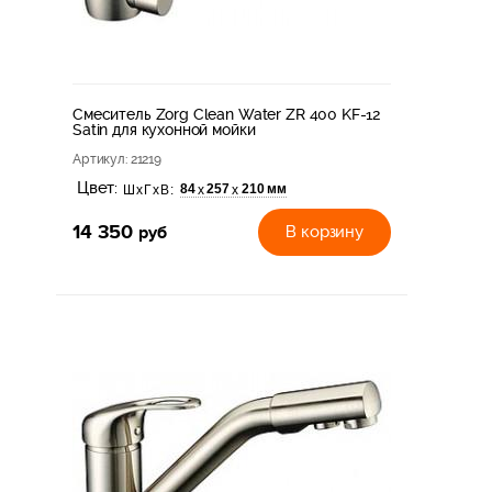
Смеситель Zorg Clean Water ZR 400 KF-12
Satin для кухонной мойки
Артикул
: 21219
Цвет:
84
257
210 мм
х
х
ШхГхВ:
14 350
руб
В корзину