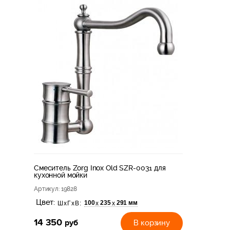
Смеситель Zorg Inox Old SZR-0031 для
кухонной мойки
Артикул
: 19828
Цвет:
100
235
291 мм
х
х
ШхГхВ:
14 350
руб
В корзину