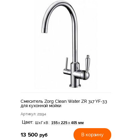
Смеситель Zorg Clean Water ZR 317 YF-33
для кухонной мойки
Артикул
: 21194
Цвет:
155
225
405 мм
х
х
ШхГхВ:
13 500
руб
В корзину