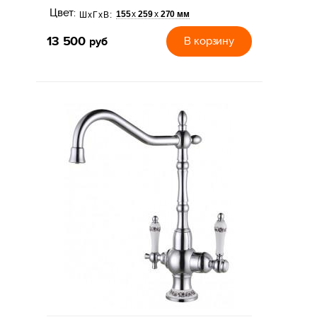
Цвет:
155
259
270 мм
х
х
ШхГхВ:
13 500
руб
В корзину