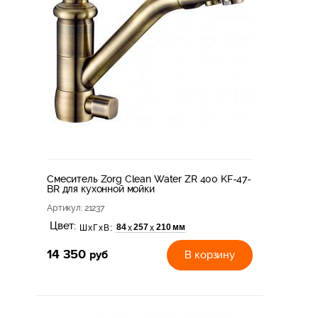
Смеситель Zorg Clean Water ZR 400 KF-47-
BR для кухонной мойки
Артикул
: 21237
Цвет:
84
257
210 мм
х
х
ШхГхВ:
14 350
руб
В корзину