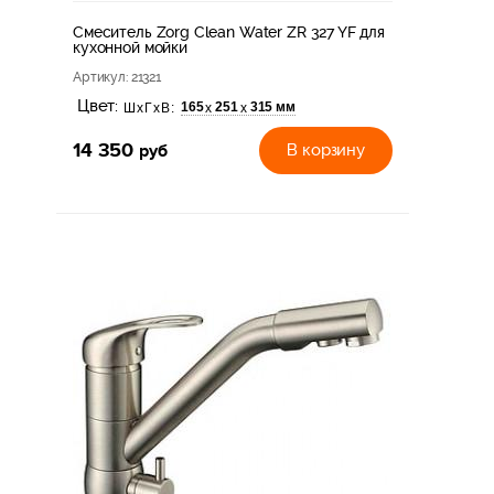
Смеситель Zorg Clean Water ZR 327 YF для
кухонной мойки
Артикул
: 21321
Цвет:
165
251
315 мм
х
х
ШхГхВ:
14 350
руб
В корзину