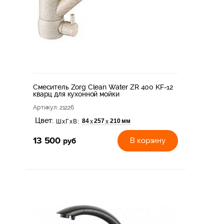
Смеситель Zorg Clean Water ZR 400 KF-12
кварц для кухонной мойки
Артикул
: 21226
Цвет:
84
257
210 мм
х
х
ШхГхВ:
13 500
руб
В корзину