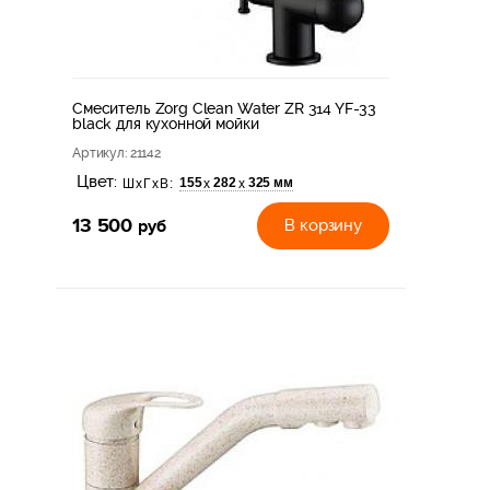
Смеситель Zorg Clean Water ZR 314 YF-33
black для кухонной мойки
Артикул
: 21142
Цвет:
155
282
325 мм
х
х
ШхГхВ:
13 500
руб
В корзину