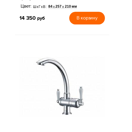
Цвет:
84
257
210 мм
х
х
ШхГхВ:
14 350
руб
В корзину