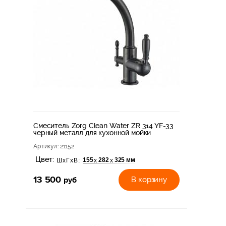
Смеситель Zorg Clean Water ZR 314 YF-33
черный металл для кухонной мойки
Артикул
: 21152
Цвет:
155
282
325 мм
х
х
ШхГхВ:
13 500
руб
В корзину