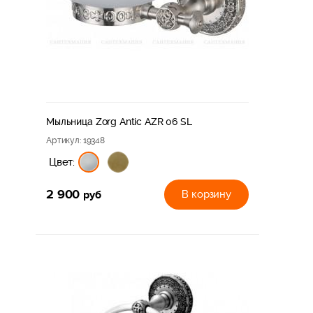
Zorg Inox RX
Zorg Inox X
Zorg Inox ZR
Zorg Pvd AZR
Полотенцесушители Zorg ZR
Мыльница Zorg Antic AZR 06 SL
Zorg Antic Kamen
Артикул
: 19348
Смесители Zorg Antic
Цвет:
Zorg Status
2 900
руб
В корзину
Zorg Shift
Zorg Unit
Zorg Luna
Zorg Milovice
Zorg Star