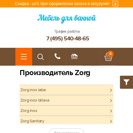
Скидка -10% при оформлении заказа в шоуруме!
x
График работы
7 (495) 540-48-65
0
Производитель Zorg
Zorg inox labe
Zorg inox bltava
Zorg Inox
Zorg Sanitary
Zorg inox odra