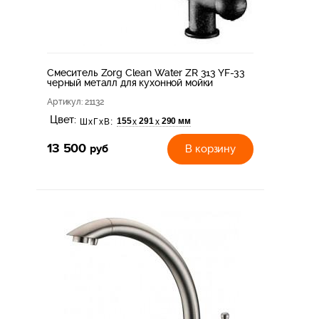
Смеситель Zorg Clean Water ZR 313 YF-33
черный металл для кухонной мойки
Артикул
: 21132
Цвет:
155
291
290 мм
х
х
ШхГхВ:
13 500
руб
В корзину