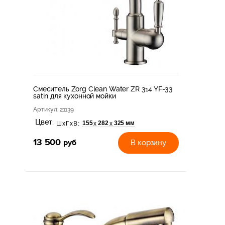
Смеситель Zorg Clean Water ZR 314 YF-33
satin для кухонной мойки
Артикул
: 21139
Цвет:
155
282
325 мм
х
х
ШхГхВ:
13 500
руб
В корзину