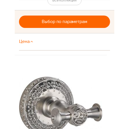
Все коллекции
Zorg ZR
Zorg МУ
Выбор по параметрам
Zorg КВ
Zorg ДУ
Цена
Zorg ПК
Zorg Kolba
Zorg Master
Zorg SZR
Zorg Steel Hammer
Zorg Antic
Zorg Kerox
Ремкомплекты для смесителей Zorg