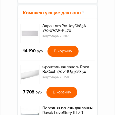
Комплектующие для ванн
3
Экран Am.Pm Joy W85A-
170-070W-P 170
Код товара:
23307
14 190
В корзину
руб
Фронтальная панель Roca
BeCool 170 ZRU9302854
Код товара:
25159
7 708
В корзину
руб
Передняя панель для ванны
Ravak LoveStory II L/R