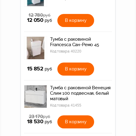
12 780
руб
12 050
В корзину
руб
Тумба с раковиной
Francesca Сан-Ремо 45
Код товара:
40220
15 852
В корзину
руб
Тумба с раковиной Венеция
Слим 100 подвесная, белый
матовый
Код товара:
41455
23 170
руб
18 530
В корзину
руб