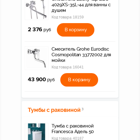
4029XS-35L-44 для ванны с
душем
Код товара:
18159
2 376
В корзину
руб
Смеситель Grohe Eurodisc
Cosmopolitan 33772002 для
мойки
Код товара:
16041
43 900
В корзину
руб
Тумбы с раковиной
3
Тумба с раковиной
Francesca Адель 50
Код товара:
40187