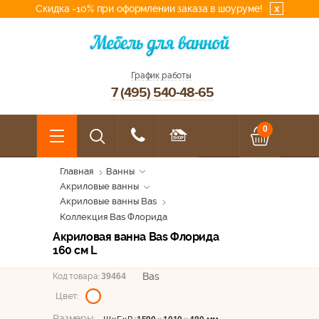
Скидка -10% при оформлении заказа в шоуруме!
x
График работы
7 (495) 540-48-65
0
Главная
Ванны
Акриловые ванны
Акриловые ванны Bas
Коллекция Bas Флорида
Акриловая ванна Bas Флорида
160 см L
Bas
Код товара:
39464
Цвет:
Размеры: