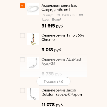
Акриловая ванна Bas
Флорида 160 см L
1590 x 480 x 1010 мм.
Размер:
Цвет:
Белый
31 615
руб
Слив-перелив Timo 8004
Chrome
3 018
руб
Слив-перелив AlcaPlast
A507KM
6 738
руб
Показать (3)
Слив-перелив AlcaPlast
A55KM
Слив-перелив Jacob
200 x 370 x 0 см.
Размер:
Delafon E70174-CP хром
4 678
руб
11 078
руб