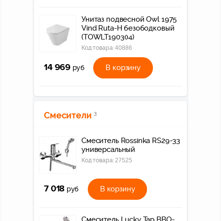
Унитаз подвесной Owl 1975
Vind Ruta-H безободковый
(TOWLT190304)
Код товара:
40886
14 969
В корзину
руб
Смесители
3
Смеситель Rossinka RS29-33
универсальный
Код товара:
27525
7 018
В корзину
руб
Смеситель Lucky Tap BBO-