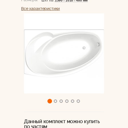
1590
х
1010
х
480 мм
ШхГхВ:
Все характеристики
Данный комплект можно купить
по частям: