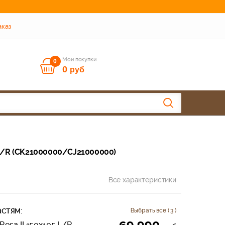
аказ
Мои покупки
0
0
руб
 L/R (CK21000000/CJ21000000)
Все характеристики
стям:
Выбрать все ( 3 )
Rosa II 150х105 L/R