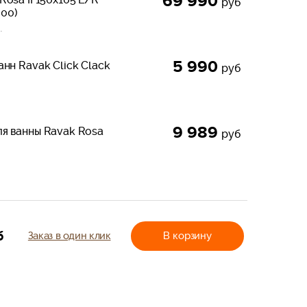
69 990
руб
00)
.
5 990
анн Ravak Click Clack
руб
9 989
ля ванны Ravak Rosa
руб
б
Заказ в один клик
В корзину