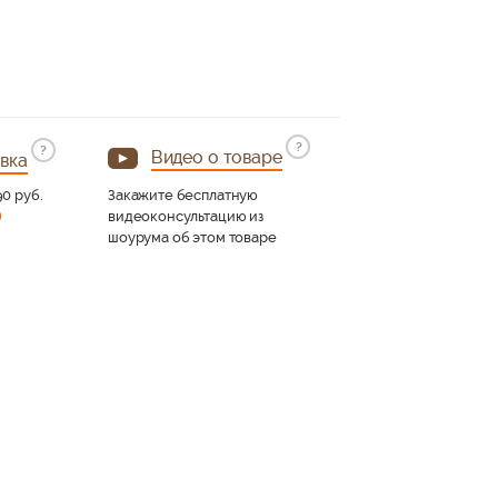
?
?
Видео о товаре
вка
90 руб.
Закажите бесплатную
)
видеоконсультацию из
шоурума об этом товаре