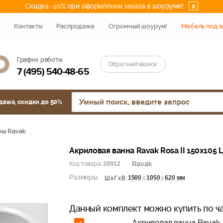
Скидка -10% при оформлении заказа в шоуруме!
x
Контакты
Распродажа
Огромный шоурум!
Мебель под з
График работы
Обратный звонок
7 (495) 540-48-65
дажа, скидки до 50%
ны Ravak
Акриловая ванна Ravak Rosa II 150х105
Ravak
Код товара:
28912
Размеры:
1500
х
1050
х
620 мм
ШхГхВ:
Данный комплект можно купить по ча
Акриловая ванна Ravak 