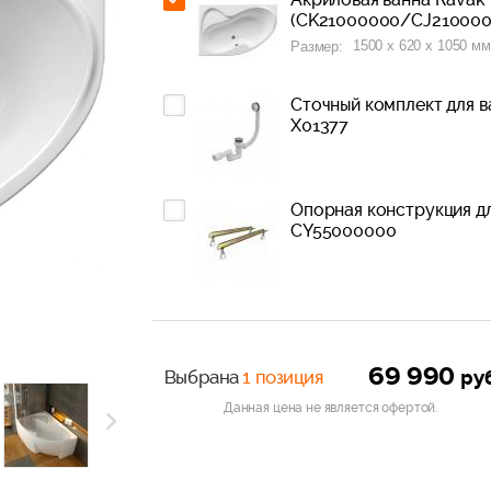
(CK21000000/CJ210000
1500 x 620 x 1050 мм
Размер:
Сточный комплект для в
X01377
Опоpная конструкция д
CY55000000
69 990
ру
Выбрана
1 позиция
Данная цена не является офертой.