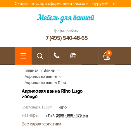
Скидка -10% при оформлении заказа в шоуруме!
x
График работы
7 (495) 540-48-65
0
Главная
Ванны
Акриловые ванны
Акриловые ванны Riho
Акриловая ванна Riho Lugo
200x90
Riho
Код товара:
13604
Размеры:
2000
х
900
х
475 мм
ШхГхВ:
Все характеристики