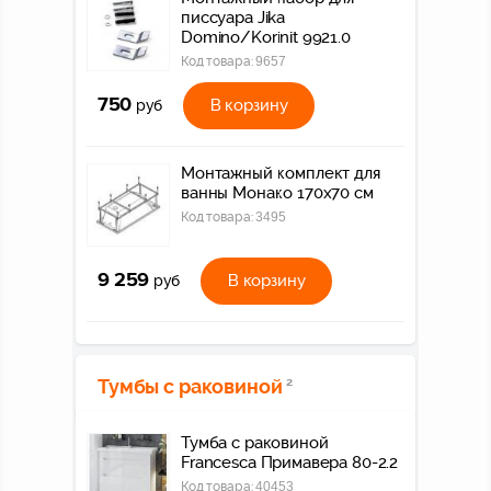
писсуара Jika
Domino/Korinit 9921.0
Код товара:
9657
750
В корзину
руб
Монтажный комплект для
ванны Монако 170х70 см
Код товара:
3495
9 259
В корзину
руб
Тумбы с раковиной
2
Тумба с раковиной
Francesca Примавера 80-2.2
Код товара:
40453