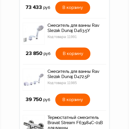
73 433
В корзину
руб
Смеситель для ванны Rav
Slezak Dunaj D463.5Y
Код товара:
11991
23 850
В корзину
руб
Смеситель для ванны Rav
Slezak Dunaj D472.5P
Код товара:
11985
39 750
В корзину
руб
Термостатный смеситель
Bravat Stream F63984C-01B
для ванны