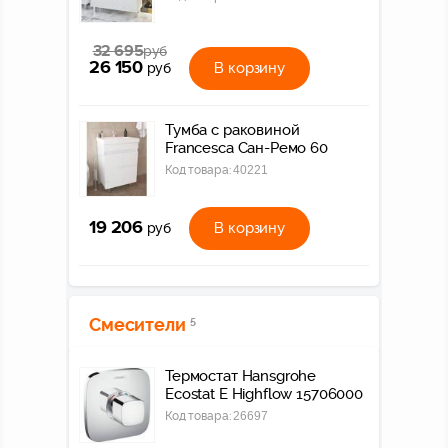
32 695
руб
26 150
В корзину
руб
Тумба с раковиной
Francesca Сан-Ремо 60
Код товара:
40221
19 206
В корзину
руб
Смесители
5
Термостат Hansgrohe
Ecostat E Highflow 15706000
Код товара:
26697