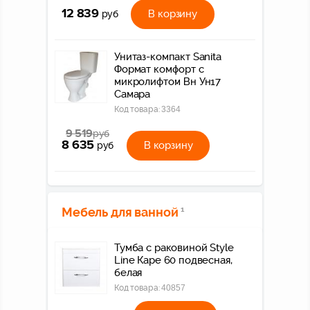
12 839
В корзину
руб
Унитаз-компакт Sanita
Формат комфорт с
микролифтом Вн Ун17
Самара
Код товара:
3364
9 519
руб
8 635
В корзину
руб
Мебель для ванной
1
Тумба с раковиной Style
Line Каре 60 подвесная,
белая
Код товара:
40857