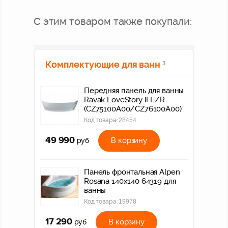
С этим товаром также покупали:
Комплектующие для ванн
3
Передняя панель для ванны
Ravak LoveStory II L/R
(CZ75100A00/CZ76100A00)
Код товара:
28454
49 990
В корзину
руб
Панель фронтальная Alpen
Rosana 140х140 64319 для
ванны
Код товара:
19978
17 290
В корзину
руб