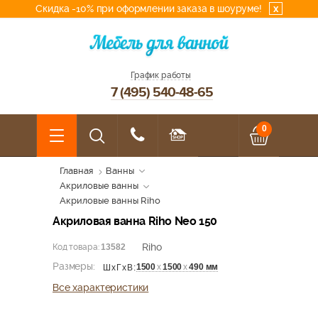
Скидка -10% при оформлении заказа в шоуруме!
x
График работы
7 (495) 540-48-65
0
Главная
Ванны
Акриловые ванны
Акриловые ванны Riho
Акриловая ванна Riho Neo 150
Riho
Код товара:
13582
Размеры:
1500
х
1500
х
490 мм
ШхГхВ:
Все характеристики