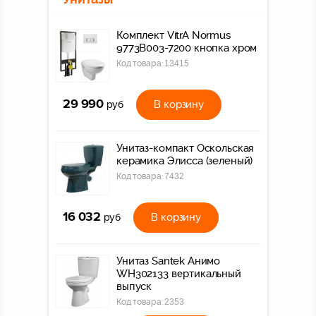
Комплект VitrA Normus
9773B003-7200 кнопка хром
Код товара:
13415
29 990
В корзину
руб
Унитаз-компакт Оскольская
керамика Элисса (зеленый)
Код товара:
7432
16 032
В корзину
руб
Унитаз Santek Анимо
WH302133 вертикальный
выпуск
Код товара:
2353