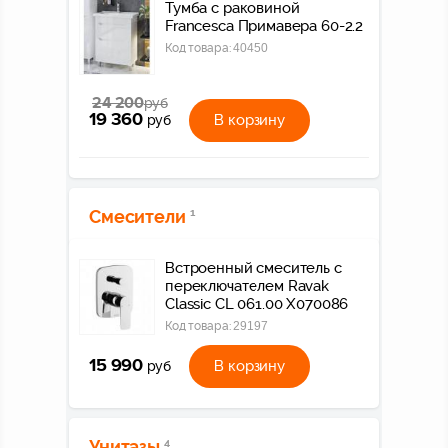
Тумба с раковиной
Francesca Примавера 60-2.2
Код товара:
40450
24 200
руб
19 360
В корзину
руб
Смесители
1
Встроенный смеситель с
переключателем Ravak
Classic CL 061.00 X070086
Код товара:
29197
15 990
В корзину
руб
Унитазы
4