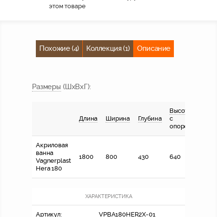
этом товаре
Похожие (4)
Коллекция (1)
Описание
Размер
ы
(ШхВхГ)
:
Высота
Длина
Ширина
Глубина
с
опорой
Акриловая
ванна
1800
800
430
640
Vagnerplast
Hera 180
ХАРАКТЕРИСТИКА
Артикул:
VPBA180HER2X-01