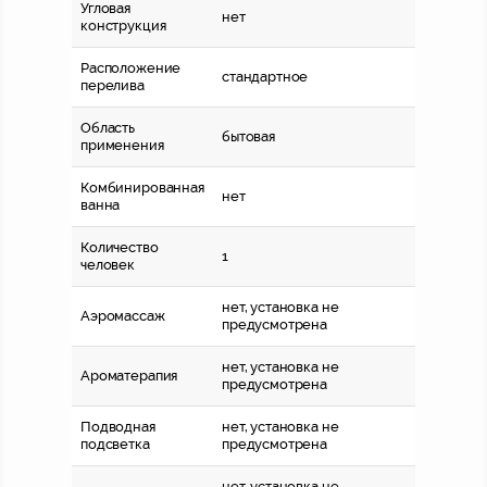
Угловая
нет
конструкция
Расположение
стандартное
перелива
Область
бытовая
применения
Комбинированная
нет
ванна
Количество
1
человек
нет, установка не
Аэромассаж
предусмотрена
нет, установка не
Ароматерапия
предусмотрена
Подводная
нет, установка не
подсветка
предусмотрена
нет, установка не