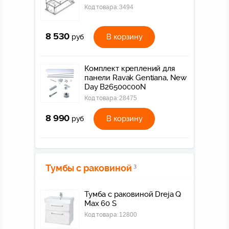
Код товара:
3494
8 530
В корзину
руб
Комплект креплений для
панели Ravak Gentiana, New
Day B26500000N
Код товара:
28475
8 990
В корзину
руб
Тумбы с раковиной
3
Тумба c раковиной Dreja Q
Max 60 S
Код товара:
12800