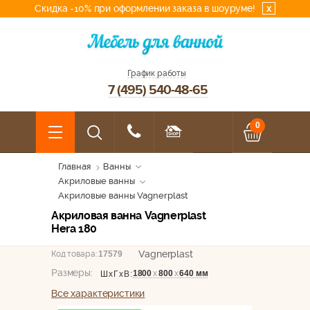
Скидка -10% при оформлении заказа в шоуруме!
x
График работы
7 (495) 540-48-65
0
Главная
Ванны
Акриловые ванны
Акриловые ванны Vagnerplast
Акриловая ванна Vagnerplast
Hera 180
Vagnerplast
Код товара:
17579
Размеры:
1800
х
800
х
640 мм
ШхГхВ:
Все характеристики