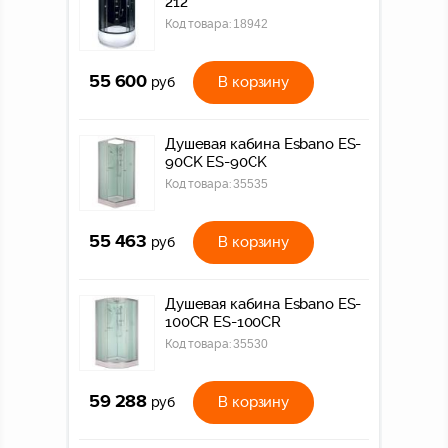
212
Код товара:
18942
55 600
В корзину
руб
Душевая кабина Esbano ES-
90CK ES-90CK
Код товара:
35535
55 463
В корзину
руб
Душевая кабина Esbano ES-
100CR ES-100CR
Код товара:
35530
59 288
В корзину
руб