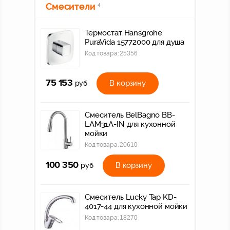
Смесители
4
Термостат Hansgrohe
PuraVida 15772000 для душа
Код товара:
25356
75 153
В корзину
руб
Смеситель BelBagno BB-
LAM31A-IN для кухонной
мойки
Код товара:
20610
100 350
В корзину
руб
Смеситель Lucky Tap KD-
4017-44 для кухонной мойки
Код товара:
18270