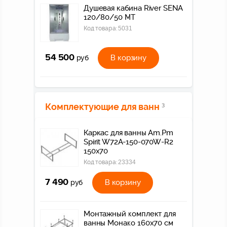
Душевая кабина River SENA
120/80/50 МТ
Код товара:
5031
54 500
В корзину
руб
Комплектующие для ванн
3
Каркас для ванны Am.Pm
Spirit W72A-150-070W-R2
150x70
Код товара:
23334
7 490
В корзину
руб
Монтажный комплект для
ванны Монако 160х70 см