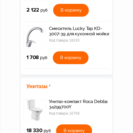
2 122
В корзину
руб
Смеситель Lucky Tap KD-
3007-39 для кухонной мойки
Код товара:
18243
1 708
В корзину
руб
Унитазы
4
Унитаз-компакт Roca Debba
34299700Y
Код товара:
10758
18 330
В корзину
руб