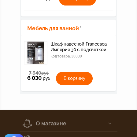
Мебель для ванной
1
Шкаф навесной Francesca
Империя 30 с подсветкой
Код товара:
38030
7 540
руб
6 030
В корзину
руб
О магазине