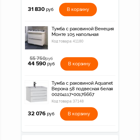
31 830
В корзину
руб
Тумба с раковиной Венеция
Монте 105 напольная
Код товара:
41180
55 750
руб
44 590
В корзину
руб
Тумба с раковиной Aquanet
Верона 58 подвесная белая
00204117+00176667
Код товара:
37148
32 076
В корзину
руб