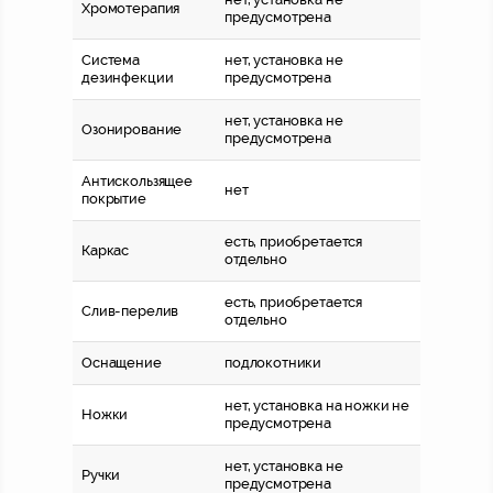
Хромотерапия
предусмотрена
Система
нет, установка не
дезинфекции
предусмотрена
нет, установка не
Озонирование
предусмотрена
Антискользящее
нет
покрытие
есть, приобретается
Каркас
отдельно
есть, приобретается
Слив-перелив
отдельно
Оснащение
подлокотники
нет, установка на ножки не
Ножки
предусмотрена
нет, установка не
Ручки
предусмотрена