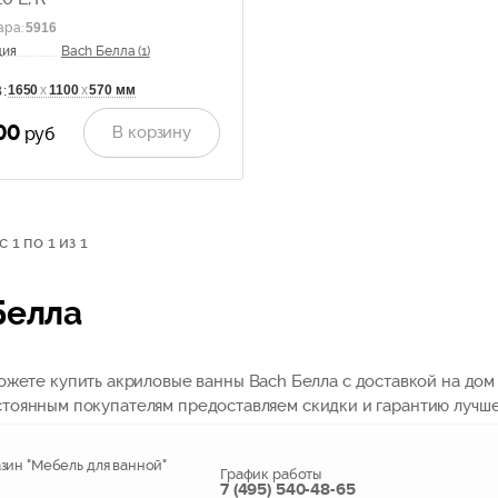
ара
:
5916
ция
Bach Белла (1)
1650
х
1100
х
570 мм
:
00
В корзину
руб
 1 по 1 из 1
Белла
жете купить акриловые ванны Bach Белла с доставкой на дом 
стоянным покупателям предоставляем скидки и гарантию лучш
зин "Мебель для ванной"
График работы
7 (495) 540-48-65