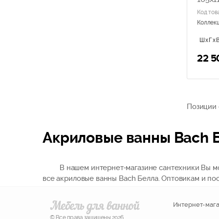
Santek
Код тов
Triton
Коллек
Vagnerplast
Villeroy & Boch
ШхГхВ
VItra
22 5
Акватек
Позиции с
Акриловые ванны Bach 
В нашем интернет-магазине сантехники Вы мо
все акриловые ванны Bach Белла. Оптовикам и по
Интернет-мага
© Все права защищены 2026