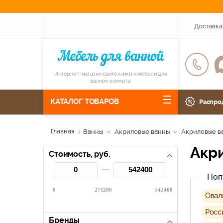
Доставка
Интернет-магазин сантехники и мебели для
ванной комнаты
КАТАЛОГ ТОВАРОВ
Распро
Главная
Ванны
Акриловые ванны
Акриловые в
Ак
Стоимость, руб.
Поп
0
271200
542400
Овал
Росс
Бренды