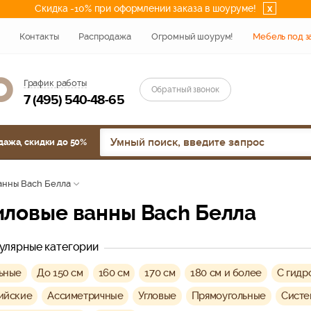
Скидка -10% при оформлении заказа в шоуруме!
x
Контакты
Распродажа
Огромный шоурум!
Мебель под з
График работы
Обратный звонок
7 (495) 540-48-65
дажа, скидки до 50%
анны Bach Белла
риловые ванны Bach Белла
улярные категории
ьные
До 150 см
160 см
170 см
180 см и более
C гидр
ийскиe
Ассиметричные
Угловые
Прямоугольные
Систе