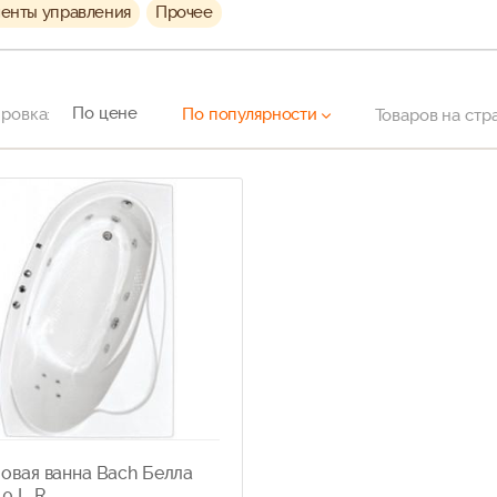
енты управления
Прочее
По цене
ровка:
По популярности
Товаров на стр
овая ванна Bach Белла
0 L, R