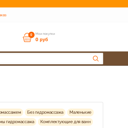
аказ
Мои покупки
0
0
руб
омассажем
Без гидромассажа
Маленькие
мы гидромассажа
Комплектующие для ванн