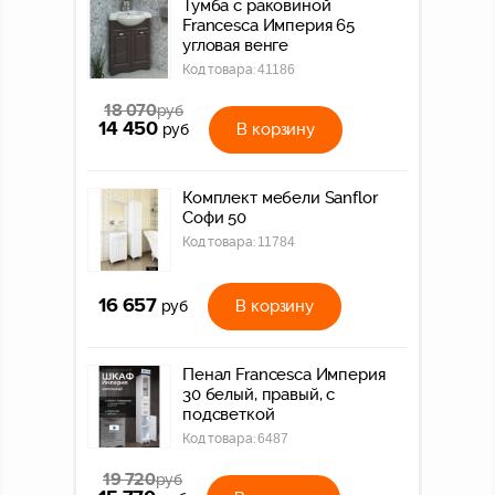
Тумба с раковиной
Francesca Империя 65
угловая венге
Код товара:
41186
18 070
руб
14 450
В корзину
руб
Комплект мебели Sanflor
Софи 50
Код товара:
11784
16 657
В корзину
руб
Пенал Francesca Империя
30 белый, правый, с
подсветкой
Код товара:
6487
19 720
руб