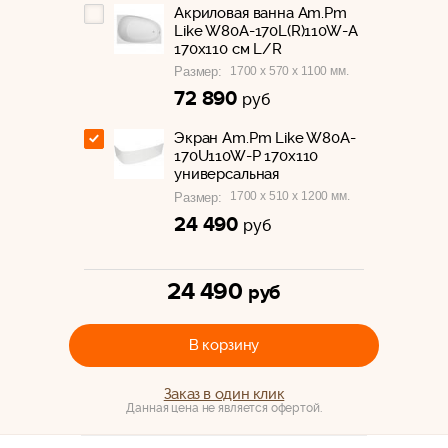
Акриловая ванна Am.Pm
Like W80A-170L(R)110W-A
170х110 см L/R
1700 x 570 x 1100 мм.
Размер:
72 890
руб
Экран Am.Pm Like W80A-
170U110W-P 170x110
универсальная
1700 x 510 x 1200 мм.
Размер:
24 490
руб
24 490
руб
В корзину
Заказ в один клик
Данная цена не является офертой.