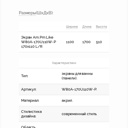
Размер
ы
(ШхДхВ)
:
Ширина
Длина
Высота
Экран Am.Pm Like
W80A-170U110W-P
1100
1700
510
170x110 L/R
Характеристики
экраны для ванны
Тип:
(панели).
Артикул:
W80A-170U110W-P.
Материал:
акрил.
Стилистика
современный стиль.
дизайна:
Область