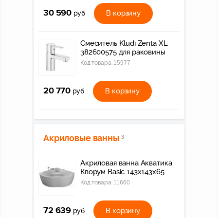
30 590
В корзину
руб
Смеситель Kludi Zenta XL
382600575 для раковины
Код товара:
15977
20 770
В корзину
руб
Акриловые ванны
3
Акриловая ванна Акватика
Кворум Basic 143x143x65
Код товара:
11660
72 639
В корзину
руб