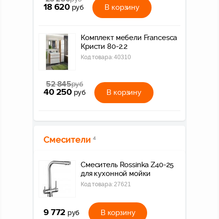
18 620
В корзину
руб
Комплект мебели Francesca
Кристи 80-2.2
Код товара:
40310
52 845
руб
40 250
В корзину
руб
Смесители
4
Смеситель Rossinka Z40-25
для кухонной мойки
Код товара:
27621
9 772
В корзину
руб