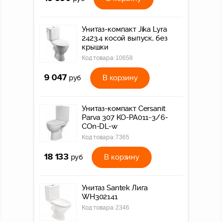
Унитаз-компакт Jika Lyra
2423.4 косой выпуск, без
крышки
Код товара:
10658
9 047
В корзину
руб
Унитаз-компакт Cersanit
Parva 307 KO-PA011-3/6-
COn-DL-w
Код товара:
7365
18 133
В корзину
руб
Унитаз Santek Лига
WH302141
Код товара:
2346