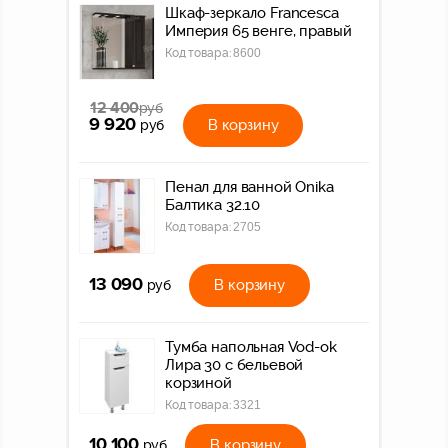
Шкаф-зеркало Francesca
Империя 65 венге, правый
Код товара:
8600
12 400
руб
9 920
В корзину
руб
Пенал для ванной Onika
Балтика 32.10
Код товара:
2705
13 090
В корзину
руб
Тумба напольная Vod-ok
Лира 30 с бельевой
корзиной
Код товара:
3321
10 100
В корзину
руб