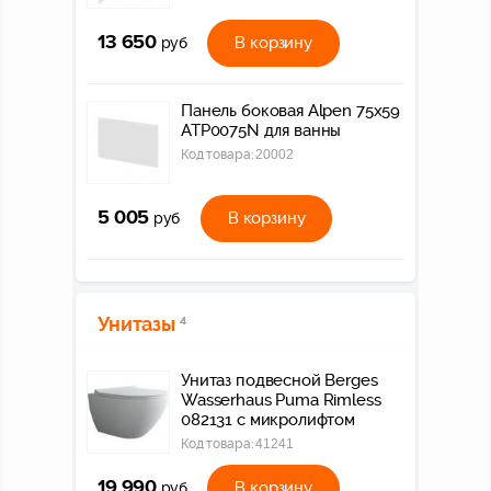
13 650
В корзину
руб
Панель боковая Alpen 75x59
ATP0075N для ванны
Код товара:
20002
5 005
В корзину
руб
Унитазы
4
Унитаз подвесной Berges
Wasserhaus Puma Rimless
082131 с микролифтом
Код товара:
41241
19 990
В корзину
руб