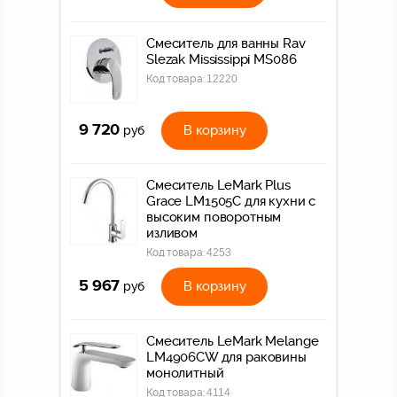
Смеситель для ванны Rav
Slezak Mississippi MS086
Код товара:
12220
9 720
В корзину
руб
Смеситель LeMark Plus
Grace LM1505C для кухни с
высоким поворотным
изливом
Код товара:
4253
5 967
В корзину
руб
Смеситель LeMark Melange
LM4906CW для раковины
монолитный
Код товара:
4114