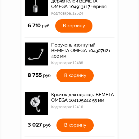
держателей BEMETA
OMEGA 104913117 черная
Код товара:
12524
6 710
В корзину
руб
Поручень изогнутый
BEMETA OMEGA 104307621
400 мм
Код товара:
12488
8 755
В корзину
руб
Крючок для одежды BEMETA
OMEGA 104105242 55 мм
Код товара:
12416
3 027
В корзину
руб