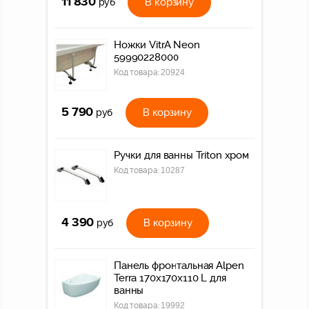
11 830
В корзину
руб
Ножки VitrA Neon
59990228000
Код товара:
20924
5 790
В корзину
руб
Ручки для ванны Triton хром
Код товара:
10287
4 390
В корзину
руб
Панель фронтальная Alpen
Terra 170х170х110 L для
ванны
Код товара:
19992