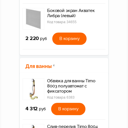
Боковой экран Акватек
Либра (левый)
Код товара:
34655
2 220
В корзину
руб
Для ванны
4
Обвязка для ванны Timo
8003 полуавтомат с
фиксатором
Код товара:
6383
4 312
В корзину
руб
Слив-перелив Timo 8004