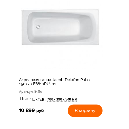
Акриловая ванна Jacob Delafon Patio
150x70 E6810RU-01
Артикул
: 8980
Цвет:
700
390
540 мм
х
х
ШхГхВ:
10 899
руб
В корзину