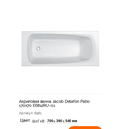
Акриловая ванна Jacob Delafon Patio
170x70 E6812RU-01
Артикул
: 8981
Цвет:
700
390
540 мм
х
х
ШхГхВ: