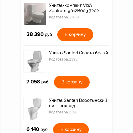
Унитаз-компакт VitrA
Zentrum 9012B003-7202
Код товара:
13064
28 390
В корзину
руб
Унитаз Santeri Соната белый
Код товара:
2393
7 058
В корзину
руб
Унитаз Santeri Воротынский
ниж. подвод
Код товара:
2390
6 140
В корзину
руб