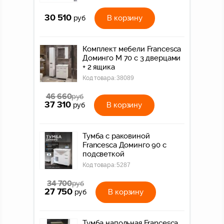
30 510
В корзину
руб
Комплект мебели Francesca
Доминго М 70 с 3 дверцами
+ 2 ящика
Код товара:
38089
46 660
руб
37 310
В корзину
руб
Тумба с раковиной
Francesca Доминго 90 с
подсветкой
Код товара:
5287
34 700
руб
27 750
В корзину
руб
Тумба напольная Francesca