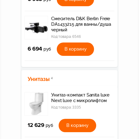
Смеситель D&K Berlin Freie
DA1433215 для ванны/душа
черный
Код товара:
6546
6 694
В корзину
руб
Унитазы
4
Унитаз-компакт Sanita luxe
Next luxe c микролифтом
Код товара:
3335
12 629
В корзину
руб