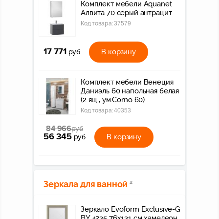
Комплект мебели Aquanet
Алвита 70 серый антрацит
Код товара:
37579
17 771
В корзину
руб
Комплект мебели Венеция
Даниэль 60 напольная белая
(2 ящ., ум.Como 60)
Код товара:
40353
84 966
руб
56 345
В корзину
руб
Зеркала для ванной
2
Зеркало Evoform Exclusive-G
BY 4235 76x131 см хамелеон