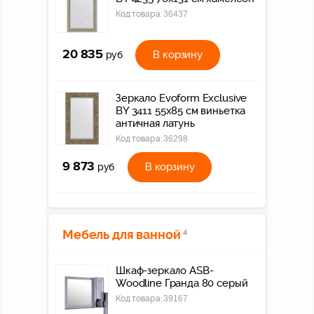
Код товара:
36437
20 835
В корзину
руб
Зеркало Evoform Exclusive
BY 3411 55x85 см виньетка
античная латунь
Код товара:
36298
9 873
В корзину
руб
Мебель для ванной
4
Шкаф-зеркало ASB-
Woodline Гранда 80 серый
Код товара:
39167