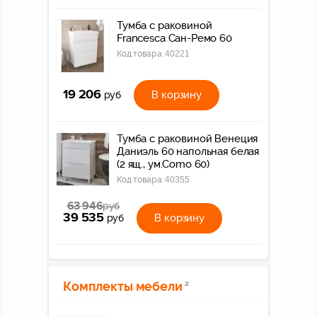
Тумба с раковиной
Francesca Сан-Ремо 60
Код товара:
40221
19 206
В корзину
руб
Тумба с раковиной Венеция
Даниэль 60 напольная белая
(2 ящ., ум.Como 60)
Код товара:
40355
63 946
руб
39 535
В корзину
руб
Комплекты мебели
2