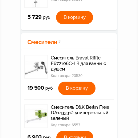
5 729
В корзину
руб
Смесители
3
Смеситель Bravat Riffle
F672106C-LB для ванны с
душем
Код товара:
23530
19 500
В корзину
руб
Смеситель D&K Berlin Freie
DA1433312 универсальный
зеленый
Код товара:
6557
6 903
В корзину
руб