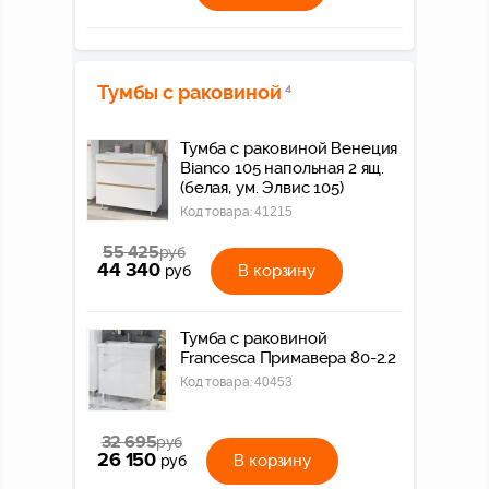
Тумбы с раковиной
4
Тумба с раковиной Венеция
Bianco 105 напольная 2 ящ.
(белая, ум. Элвис 105)
Код товара:
41215
55 425
руб
44 340
В корзину
руб
Тумба с раковиной
Francesca Примавера 80-2.2
Код товара:
40453
32 695
руб
26 150
В корзину
руб