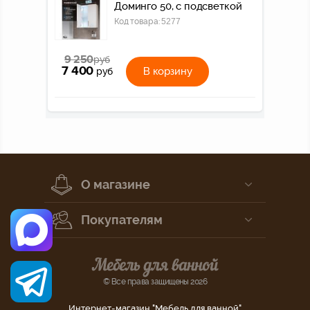
Доминго 50, с подсветкой
Код товара:
5277
9 250
руб
7 400
В корзину
руб
О магазине
Покупателям
© Все права защищены 2026
Интернет-магазин "Мебель для ванной"