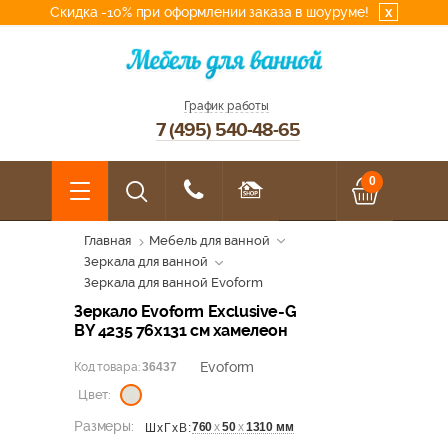
Скидка -10% при оформлении заказа в шоуруме!
x
График работы
7 (495) 540-48-65
0
Главная
Мебель для ванной
Зеркала для ванной
Зеркала для ванной Evoform
Зеркало Evoform Exclusive-G
BY 4235 76x131 см хамелеон
Evoform
Код товара:
36437
Цвет:
Размеры:
760
х
50
х
1310 мм
ШхГхВ: