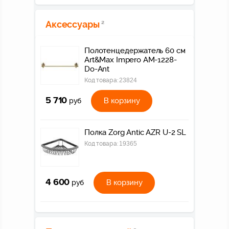
Аксессуары
2
Полотенцедержатель 60 см
Art&Max Impero AM-1228-
Do-Ant
Код товара:
23824
5 710
В корзину
руб
Полка Zorg Antic AZR U-2 SL
Код товара:
19365
4 600
В корзину
руб