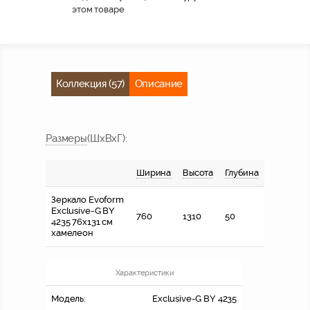
этом товаре
Коллекция (57)
Описание
Размер
ы
(ШхВхГ)
:
Ширина
Высота
Глубина
Зеркало Evoform
Exclusive-G BY
760
1310
50
4235 76x131 см
хамелеон
Характеристики
Модель:
Exclusive-G BY 4235