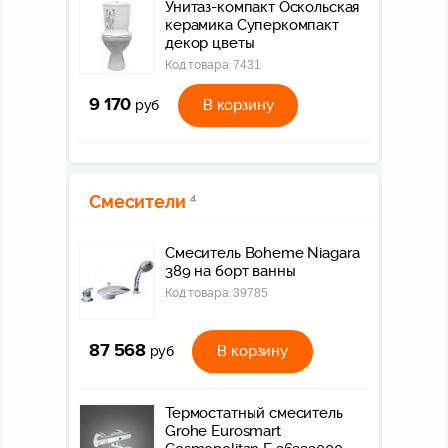
Унитаз-компакт Оскольская
керамика Суперкомпакт
декор цветы
Код товара:
7431
9 170
В корзину
руб
Смесители
4
Смеситель Boheme Niagara
389 на борт ванны
Код товара:
39785
87 568
В корзину
руб
Термостатный смеситель
Grohe Eurosmart