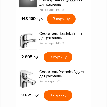
Cosmopolitan E 36333000
для раковины
Код товара:
16308
148 100
В корзину
руб
Смеситель Rossinka Y35-11
для раковины
Код товара:
14389
2 805
В корзину
руб
Смеситель Rossinka S35-11
для раковины
Код товара:
6633
3 825
В корзину
руб