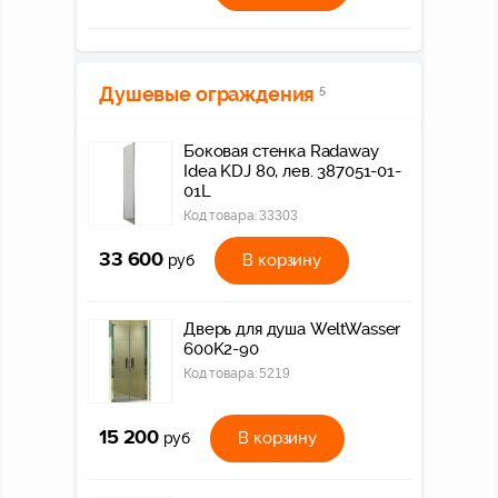
Душевые ограждения
5
Боковая стенка Radaway
Idea KDJ 80, лев. 387051-01-
01L
Код товара:
33303
33 600
В корзину
руб
Дверь для душа WeltWasser
600K2-90
Код товара:
5219
15 200
В корзину
руб