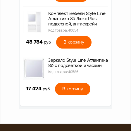
Комплект мебели Style Line
Атлантика 80 Люкс Plus
подвесной, антискрейч
Код товара:
40654
48 784
В корзину
руб
Зеркало Style Line Атлантика
80 с подсветкой и часами
Код товара:
40586
17 424
В корзину
руб