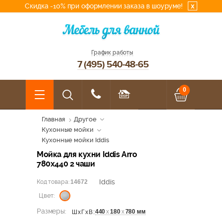
Скидка -10% при оформлении заказа в шоуруме!
x
График работы
7 (495) 540-48-65
0
Главная
Другое
Кухонные мойки
Кухонные мойки Iddis
Мойка для кухни Iddis Arro
780х440 2 чаши
Iddis
Код товара:
14672
Цвет:
Размеры:
440
х
180
х
780 мм
ШхГхВ: