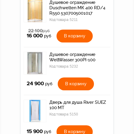
Душевое ограждение
Duschwelten МК 400 RD/4
R550 5307005001017
Код товара:
5211
22 100
руб
16 000
В корзину
руб
Душевое ограждение
WeltWasser 300PI-100
Код товара:
5232
24 900
В корзину
руб
Дверь для душа River SUEZ
100 МТ
Код товара:
5150
15 900
В корзину
руб