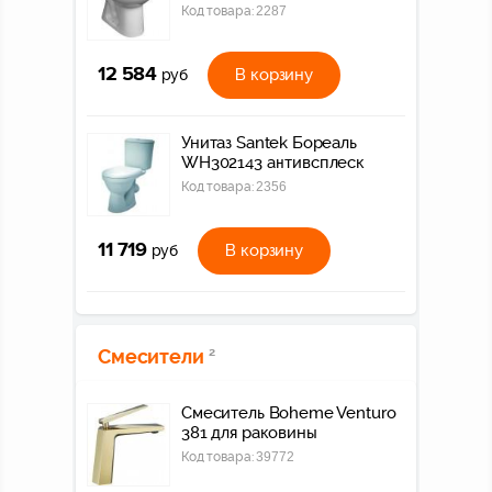
Код товара:
2287
12 584
В корзину
руб
Унитаз Santek Бореаль
WH302143 антивсплеск
Код товара:
2356
11 719
В корзину
руб
Смесители
2
Смеситель Boheme Venturo
381 для раковины
Код товара:
39772