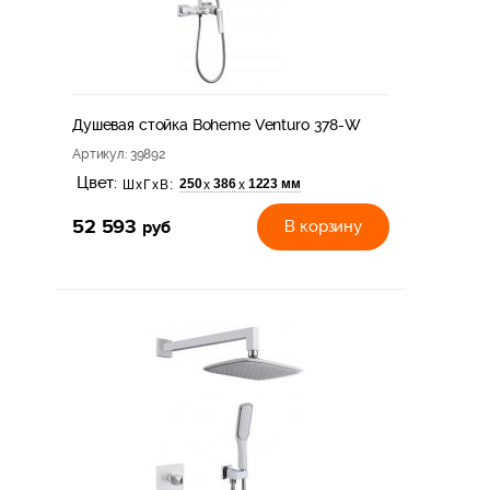
Душевая стойка Boheme Venturo 378-W
Артикул
: 39892
Цвет:
250
386
1223 мм
х
х
ШхГхВ:
52 593
руб
В корзину