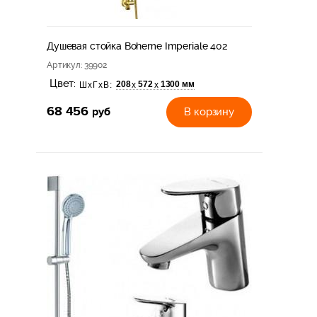
Душевая стойка Boheme Imperiale 402
Артикул
: 39902
Цвет:
208
572
1300 мм
х
х
ШхГхВ:
68 456
руб
В корзину