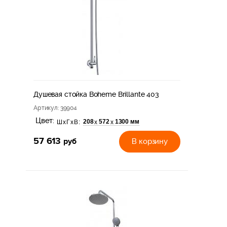
Душевая стойка Boheme Brillante 403
Артикул
: 39904
Цвет:
208
572
1300 мм
х
х
ШхГхВ:
57 613
руб
В корзину