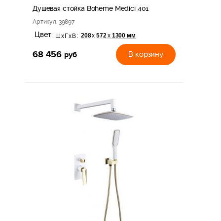
Душевая стойка Boheme Medici 401
Артикул
: 39897
Цвет:
208
572
1300 мм
х
х
ШхГхВ:
68 456
руб
В корзину