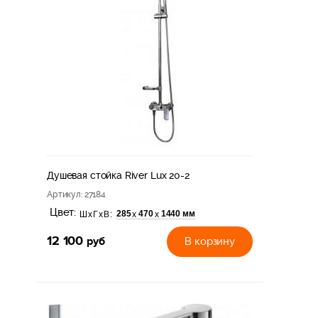
Душевая стойка River Lux 20-2
Артикул
: 27184
Цвет:
285
470
1440 мм
х
х
ШхГхВ:
12 100
руб
В корзину