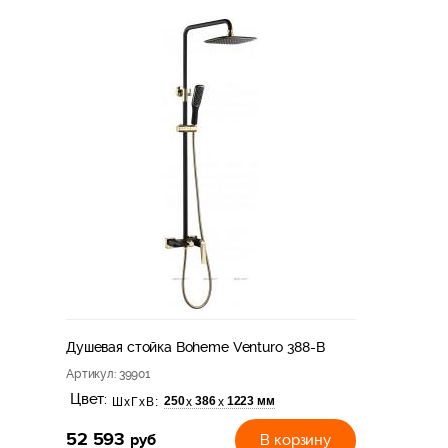
Душевая стойка Boheme Venturo 388-B
Артикул
: 39901
Цвет:
250
386
1223 мм
х
х
ШхГхВ:
52 593
руб
В корзину