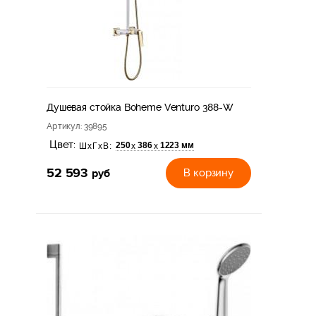
Душевая стойка Boheme Venturo 388-W
Артикул
: 39895
Цвет:
250
386
1223 мм
х
х
ШхГхВ:
52 593
руб
В корзину