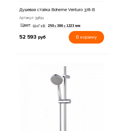
Душевая стойка Boheme Venturo 378-B
Артикул
: 39891
Цвет:
250
386
1223 мм
х
х
ШхГхВ:
52 593
руб
В корзину