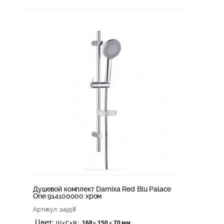
Душевой комплект Damixa Red Blu Palace
One 914100000 хром
Артикул
: 24958
Цвет:
168
150
70 мм
х
х
ШхГхВ: