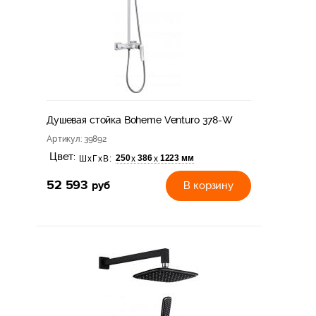
Душевая стойка Boheme Venturo 378-W
Артикул
: 39892
Цвет:
250
386
1223 мм
х
х
ШхГхВ:
52 593
руб
В корзину