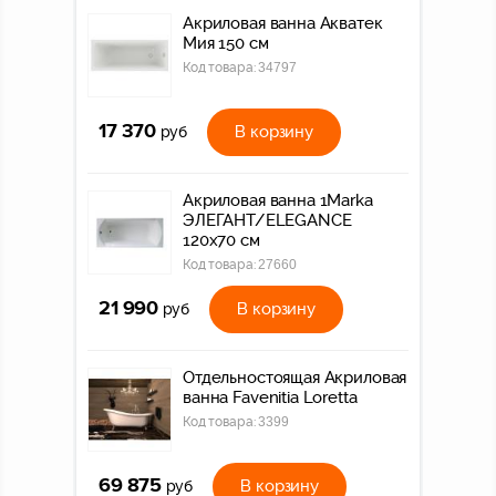
Акриловая ванна Акватек
Мия 150 см
Код товара:
34797
17 370
В корзину
руб
Акриловая ванна 1Marka
ЭЛЕГАНТ/ELEGANCE
120х70 см
Код товара:
27660
21 990
В корзину
руб
Отдельностоящая Акриловая
ванна Favenitia Loretta
Код товара:
3399
69 875
В корзину
руб