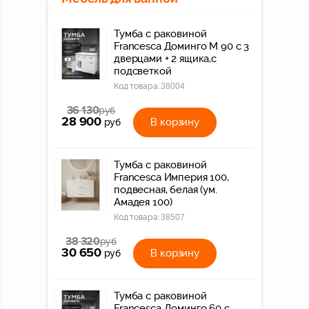
Тумба с раковиной
Francesca Доминго М 90 с 3
дверцами + 2 ящика,с
подсветкой
Код товара:
38004
36 130
руб
28 900
В корзину
руб
Тумба с раковиной
Francesca Империя 100,
подвесная, белая (ум.
Амадея 100)
Код товара:
38507
38 320
руб
30 650
В корзину
руб
Тумба с раковиной
Francesca Доминго 60 с