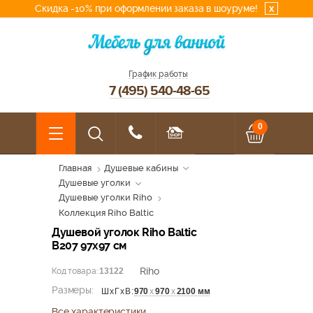
Скидка -10% при оформлении заказа в шоуруме!
x
График работы
7 (495) 540-48-65
0
Главная
Душевые кабины
Душевые уголки
Душевые уголки Riho
Коллекция Riho Baltic
Душевой уголок Riho Baltic
B207 97x97 см
Riho
Код товара:
13122
Размеры:
970
х
970
х
2100 мм
ШхГхВ:
Все характеристики