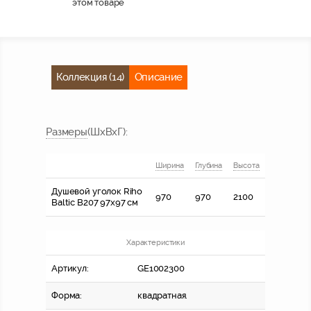
этом товаре
Коллекция (14)
Описание
Размер
ы
(ШхВхГ)
:
Ширина
Глубина
Высота
Душевой уголок Riho
970
970
2100
Baltic B207 97x97 см
Характеристики
Артикул:
GE1002300
Форма:
квадратная.