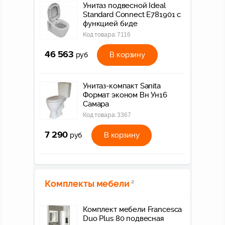
Унитаз подвесной Ideal
Standard Connect E781901 с
функцией биде
Код товара:
7116
46 563
В корзину
руб
Унитаз-компакт Sanita
Формат эконом Вн Ун16
Самара
Код товара:
3367
7 290
В корзину
руб
Комплекты мебели
2
Комплект мебели Francesca
Duo Plus 80 подвесная