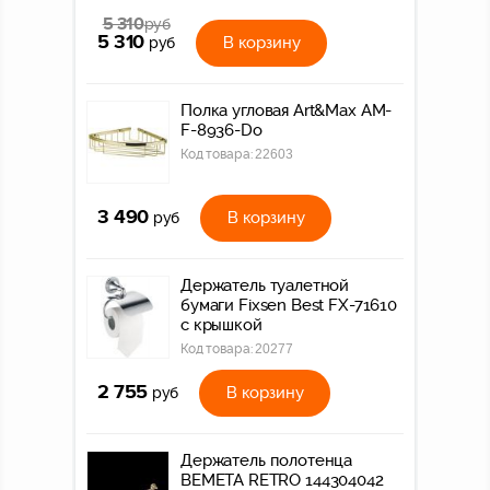
5 310
руб
5 310
В корзину
руб
Полка угловая Art&Max AM-
F-8936-Do
Код товара:
22603
3 490
В корзину
руб
Держатель туалетной
бумаги Fixsen Best FX-71610
с крышкой
Код товара:
20277
2 755
В корзину
руб
Держатель полотенца
BEMETA RETRO 144304042