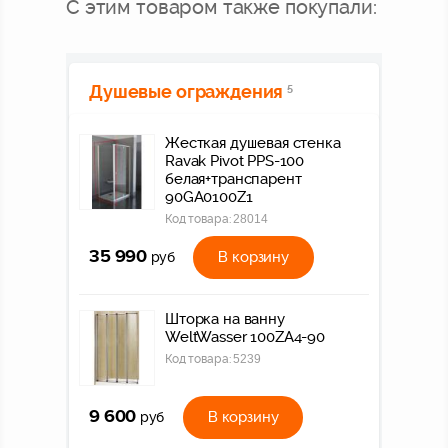
С этим товаром также покупали:
Душевые ограждения
5
Жесткая душевая стенка
Ravak Pivot PPS-100
белая+транспарент
90GA0100Z1
Код товара:
28014
35 990
В корзину
руб
Шторка на ванну
WeltWasser 100ZA4-90
Код товара:
5239
9 600
В корзину
руб