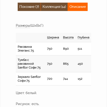
Похожие (7)
Коллекция (14)
Описание
Размер
ы
(ШхВхГ)
:
Ширина
Высота
Глубина
Раковина
750
890
511
Элеганс 75
Тумба c
раковиной
750
865
450
Sanflor Софи 75
Зеркало Sanflor
720
744
152
Софи 75
Цвет:
белый.
Рисунок:
есть.