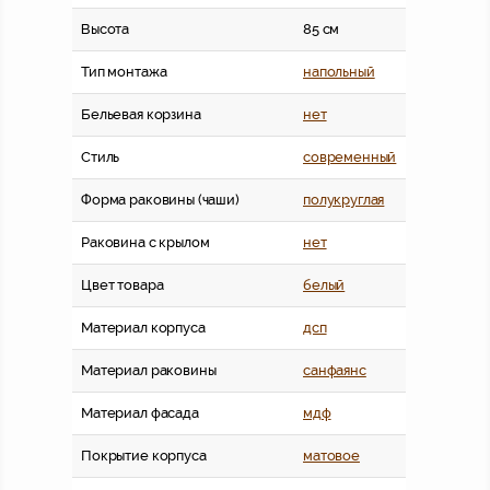
Высота
85 см
Тип монтажа
напольный
Бельевая корзина
нет
Стиль
современный
Форма раковины (чаши)
полукруглая
Раковина с крылом
нет
Цвет товара
белый
Материал корпуса
дсп
Материал раковины
санфаянс
Материал фасада
мдф
Покрытие корпуса
матовое