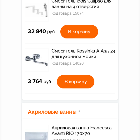
Смеситель Iddis Calipso для
ванны на 4 отверстия
Код товара:
15074
32 840
В корзину
руб
Смеситель Rossinka A A35-24
для кухонной мойки
Код товара:
14020
3 764
В корзину
руб
Акриловые ванны
3
Акриловая ванна Francesca
Avanti RIO 170x70