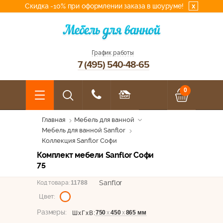
Скидка -10% при оформлении заказа в шоуруме!
x
График работы
7 (495) 540-48-65
0
Главная
Мебель для ванной
Мебель для ванной Sanflor
Коллекция Sanflor Софи
Комплект мебели Sanflor Софи
75
Sanflor
Код товара:
11788
Цвет:
Размеры:
750
х
450
х
865 мм
ШхГхВ: