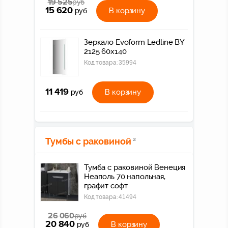
19 525
руб
15 620
В корзину
руб
Зеркало Evoform Ledline BY
2125 60x140
Код товара:
35994
11 419
В корзину
руб
Тумбы с раковиной
2
Тумба с раковиной Венеция
Неаполь 70 напольная,
графит софт
Код товара:
41494
26 060
руб
20 840
В корзину
руб