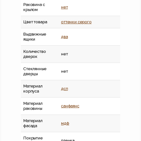
Раковина с
нет
крылом
Цвет товара
оттенки серого
Выдвижные
два
ящики
Количество
нет
дверок
Стеклянные
нет
дверцы
Материал
дсп
корпуса
Материал
санфаянс
раковины
Материал
мдф
фасада
Покрытие
пленка