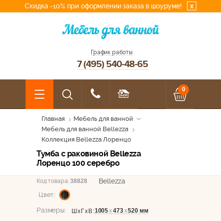
Скидка -10% при оформлении заказа в шоуруме!
x
График работы
7 (495) 540-48-65
0
Главная
Мебель для ванной
Мебель для ванной Bellezza
Коллекция Bellezza Лоренцо
Тумба с раковиной Bellezza
Лоренцо 100 серебро
Bellezza
Код товара:
38828
Цвет:
Размеры:
1005
х
473
х
520 мм
ШхГхВ: