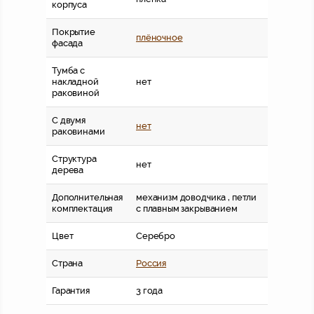
корпуса
Покрытие
плёночное
фасада
Тумба с
накладной
нет
раковиной
С двумя
нет
раковинами
Структура
нет
дерева
Дополнительная
механизм доводчика , петли
комплектация
с плавным закрыванием
Цвет
Серебро
Страна
Россия
Гарантия
3 года