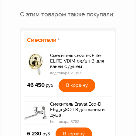
С этим товаром также покупали:
Смесители
4
Смеситель Cezares Elite
ELITE-VDIM-03/24-Bi для
ванны с душем
Код товара:
21397
46 450
В корзину
руб
Смеситель Bravat Eco-D
F693158C-LB для ванны и
душа
Код товара:
8752
6 230
В корзину
руб