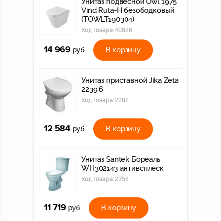
Унитаз подвесной Owl 1975
Vind Ruta-H безободковый
(TOWLT190304)
Код товара:
40886
14 969
В корзину
руб
Унитаз приставной Jika Zeta
2239.6
Код товара:
2287
12 584
В корзину
руб
Унитаз Santek Бореаль
WH302143 антивсплеск
Код товара:
2356
11 719
В корзину
руб