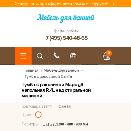
Скидка -10% при оформлении заказа в шоуруме!
x
График работы
7 (495) 540-48-65
0
Главная
Мебель для ванной
Тумбы с раковиной СанТа
Тумба с раковиной Марс 56
напольная R/L над стиральной
машиной
СанТа
Код товара:
39944
Цвет:
Размеры:
1200
х
480
х
900 мм
ШхГхВ: