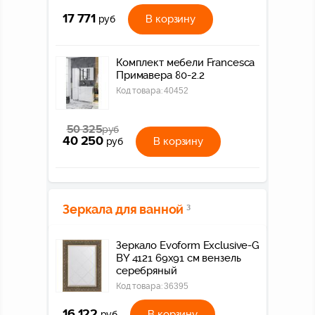
17 771
В корзину
руб
Комплект мебели Francesca
Примавера 80-2.2
Код товара:
40452
50 325
руб
40 250
В корзину
руб
Зеркала для ванной
3
Зеркало Evoform Exclusive-G
BY 4121 69x91 см вензель
серебряный
Код товара:
36395
16 122
В корзину
руб