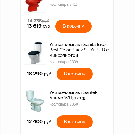
Код товара:
7411
14 236
руб
13 619
В корзину
руб
Унитаз-компакт Sanita luxe
Best Color Black SL УнBL B с
микролифтом
Код товара:
3339
18 290
В корзину
руб
Унитаз-компакт Santek
Анимо WH302135
Код товара:
2350
12 400
В корзину
руб