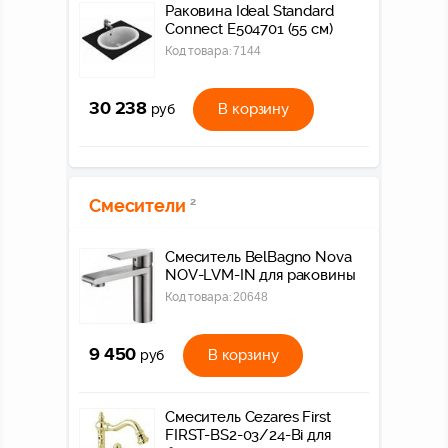
Раковина Ideal Standard
Connect E504701 (55 см)
Код товара:
7144
30 238
В корзину
руб
Смесители
2
Смеситель BelBagno Nova
NOV-LVM-IN для раковины
Код товара:
20648
9 450
В корзину
руб
Смеситель Cezares First
FIRST-BS2-03/24-Bi для