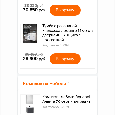
38 320
руб
30 650
В корзину
руб
Тумба с раковиной
Francesca Доминго М 90 с 3
дверцами + 2 ящика,с
подсветкой
Код товара:
38004
36 130
руб
28 900
В корзину
руб
Комплекты мебели
2
Комплект мебели Aquanet
Алвита 70 серый антрацит
Код товара:
37579