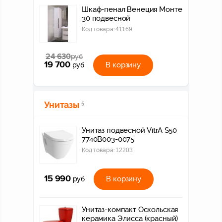
Шкаф-пенал Венеция Монте
30 подвесной
Код товара:
41169
24 630
руб
19 700
В корзину
руб
Унитазы
5
Унитаз подвесной VitrA S50
7740B003-0075
Код товара:
12203
15 990
В корзину
руб
Унитаз-компакт Оскольская
керамика Элисса (красный)