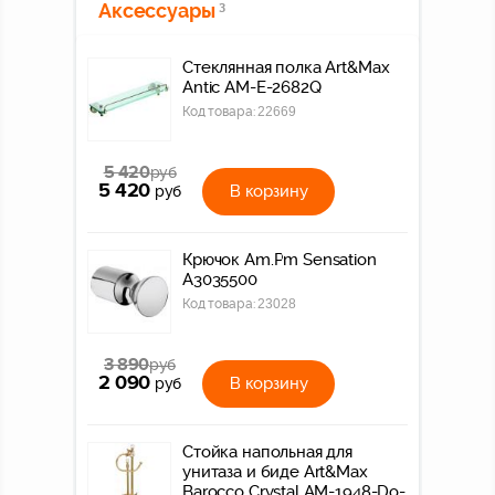
Аксессуары
3
Стеклянная полка Art&Max
Antic AM-E-2682Q
Код товара:
22669
5 420
руб
5 420
В корзину
руб
Крючок Am.Pm Sensation
A3035500
Код товара:
23028
3 890
руб
2 090
В корзину
руб
Стойка напольная для
унитаза и биде Art&Max
Barocco Crystal AM-1948-Do-