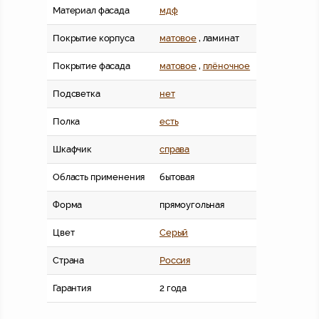
Материал фасада
мдф
Покрытие корпуса
матовое
, ламинат
Покрытие фасада
матовое
,
плёночное
Подсветка
нет
Полка
есть
Шкафчик
справа
Область применения
бытовая
Форма
прямоугольная
Цвет
Серый
Страна
Россия
Гарантия
2 года