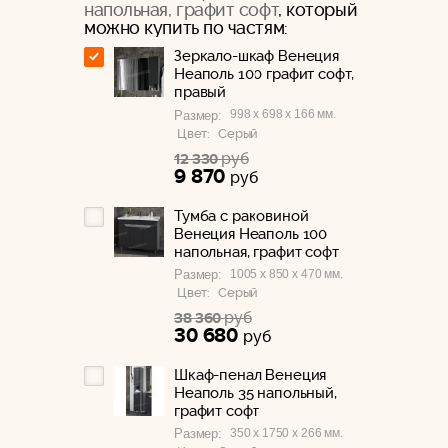
напольная, графит софт
, который
можно купить по частям:
Зеркало-шкаф Венеция
Неаполь 100 графит софт,
правый
998 x 698 x 166 мм.
Размер:
Цвет:
Серый
руб
12 330
9 870
руб
Тумба с раковиной
Венеция Неаполь 100
напольная, графит софт
1005 x 850 x 470 мм.
Размер:
Цвет:
Серый
руб
38 360
30 680
руб
Шкаф-пенал Венеция
Неаполь 35 напольный,
графит софт
350 x 1750 x 266 мм.
Размер: