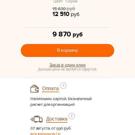
Цвет:
Серый
руб
15 630
12 510
руб
9 870
руб
В корзину
Заказ в один клик
Данная цена не является офертой.
?
Оплата
Наличными, картой, безналичный
расчет для организаций
?
Доставка
07 августа, от 590 руб.
все варианты (3)