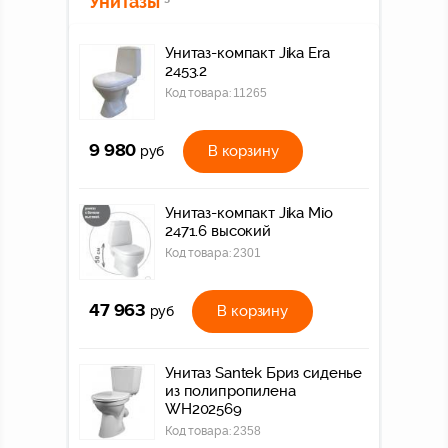
Унитазы
Унитаз-компакт Jika Era
2453.2
Код товара:
11265
9 980
В корзину
руб
Унитаз-компакт Jika Mio
2471.6 высокий
Код товара:
2301
47 963
В корзину
руб
Унитаз Santek Бриз сиденье
из полипропилена
WH202569
Код товара:
2358