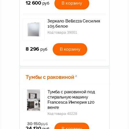
12 600
В корзину
руб
Зеркало Bellezza Сесилия
105 белое
Код товара:
39001
8 296
В корзину
руб
Тумбы с раковиной
2
Тумба с раковиной под
стиральную машину
Francesca Империя 120
венге
Код товара:
40228
30 150
руб
24 120
В корзину
руб