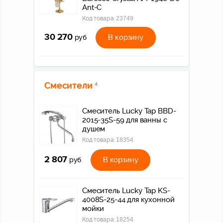
Ant-C
Код товара:
23749
30 270
В корзину
руб
Смесители
4
Смеситель Lucky Tap BBD-
2015-35S-59 для ванны с
душем
Код товара:
18354
2 807
В корзину
руб
Смеситель Lucky Tap KS-
4008S-25-44 для кухонной
мойки
Код товара:
18254