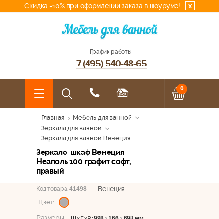
Скидка -10% при оформлении заказа в шоуруме!
x
График работы
7 (495) 540-48-65
0
Главная
Мебель для ванной
Зеркала для ванной
Зеркала для ванной Венеция
Зеркало-шкаф Венеция
Неаполь 100 графит софт,
правый
Венеция
Код товара:
41498
Цвет:
Размеры:
998
х
166
х
698 мм
ШхГхВ: