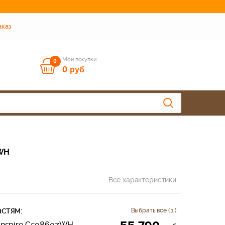
аказ
Мои покупки
0
0
руб
7WH
Все характеристики
стям:
Выбрать все ( 1 )
Inspire C508607WH