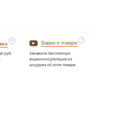
?
?
Видео о товаре
вка
90 руб.
Закажите бесплатную
)
видеоконсультацию из
шоурума об этом товаре