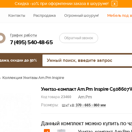
Скидка -10% при оформлении заказа в шоуруме!
x
Контакты
Распродажа
Огромный шоурум!
Мебель под з
График работы
Обратный звонок
7 (495) 540-48-65
дажа, скидки до 50%
Коллекция Унитазы Am.Pm Inspire
Унитаз-компакт Am.Pm Inspire C50860
Am.Pm
Код товара:
23460
Размеры:
370
х
665
х
860 мм
ШхГхВ:
Данный комплект можно купить по ча
Унитаз-компакт Am.Pm 