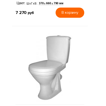
Цвет:
370
660
790 мм
х
х
ШхГхВ:
7 270
руб
В корзину