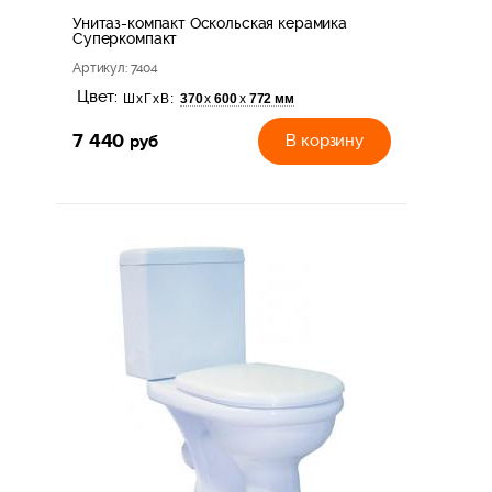
Унитаз-компакт Оскольская керамика
Суперкомпакт
Артикул
: 7404
Цвет:
370
600
772 мм
х
х
ШхГхВ:
7 440
руб
В корзину