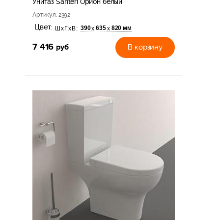
Унитаз Santeri Орион белый
Артикул
: 2392
Цвет:
390
635
820 мм
х
х
ШхГхВ:
7 416
руб
В корзину