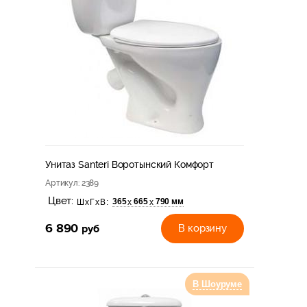
Унитаз Santeri Воротынский Комфорт
Артикул
: 2389
Цвет:
365
665
790 мм
х
х
ШхГхВ:
6 890
руб
В корзину
В Шоуруме