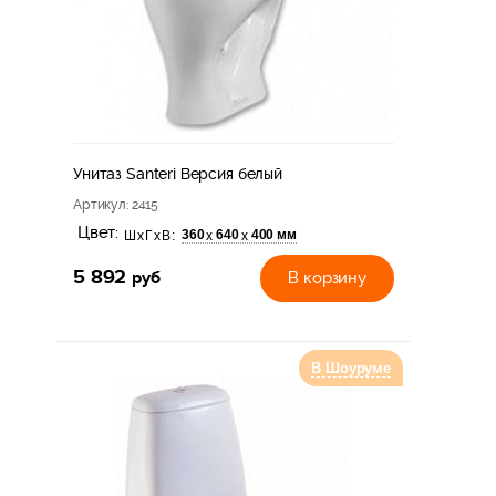
Унитаз Santeri Версия белый
Артикул
: 2415
Цвет:
360
640
400 мм
х
х
ШхГхВ:
5 892
руб
В корзину
В Шоуруме