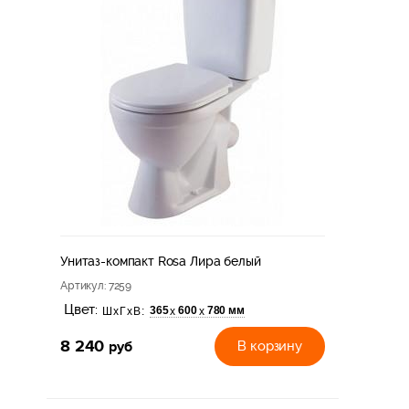
Унитаз-компакт Rosa Лира белый
Артикул
: 7259
Цвет:
365
600
780 мм
х
х
ШхГхВ:
8 240
руб
В корзину