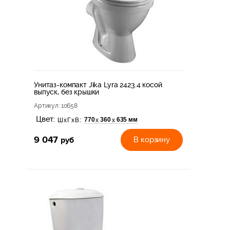
Унитаз-компакт Jika Lyra 2423.4 косой
выпуск, без крышки
Артикул
: 10658
Цвет:
770
360
635 мм
х
х
ШхГхВ:
9 047
руб
В корзину