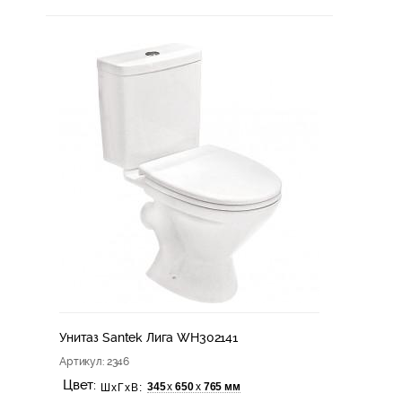
Унитаз Santek Лига WH302141
Артикул
: 2346
Цвет:
345
650
765 мм
х
х
ШхГхВ: