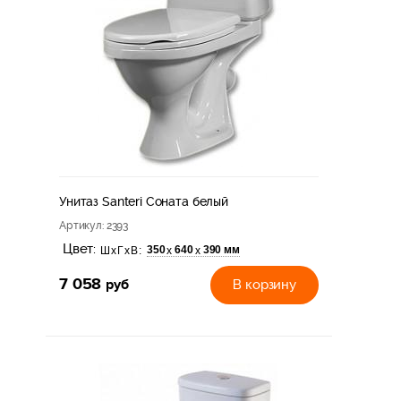
Унитаз Santeri Соната белый
Артикул
: 2393
Цвет:
350
640
390 мм
х
х
ШхГхВ:
7 058
руб
В корзину