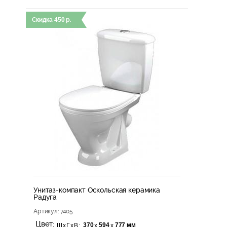
Скидка
450
р.
Унитаз-компакт Оскольская керамика
Радуга
Артикул
: 7405
Цвет:
370
594
777 мм
х
х
ШхГхВ: