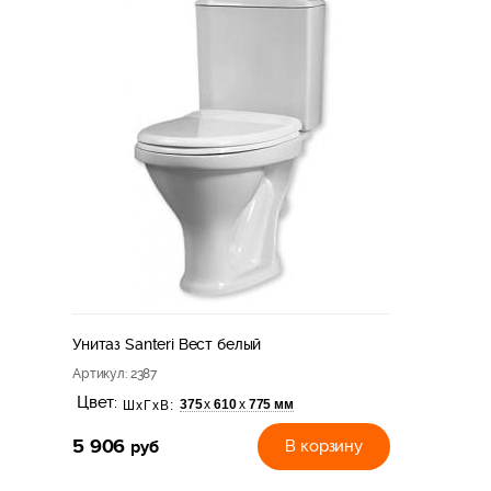
Унитаз Santeri Вест белый
Артикул
: 2387
Цвет:
375
610
775 мм
х
х
ШхГхВ:
5 906
руб
В корзину