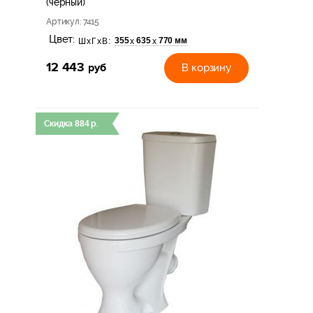
(черный)
Артикул
: 7415
Цвет:
355
635
770 мм
х
х
ШхГхВ:
12 443
руб
В корзину
Скидка
884
р.