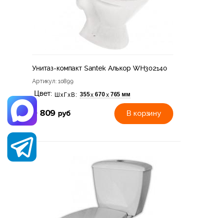
Унитаз-компакт Santek Алькор WH302140
Артикул
: 10899
Цвет:
355
670
765 мм
х
х
ШхГхВ:
9 809
руб
В корзину