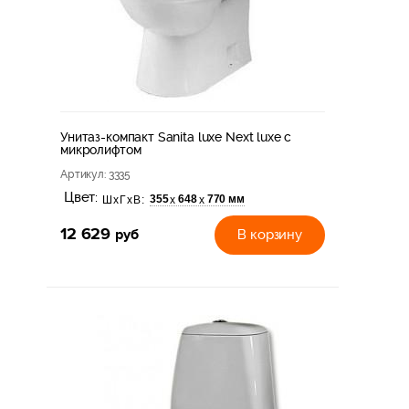
Унитаз-компакт Sanita luxe Next luxe c
микролифтом
Артикул
: 3335
Цвет:
355
648
770 мм
х
х
ШхГхВ:
12 629
руб
В корзину