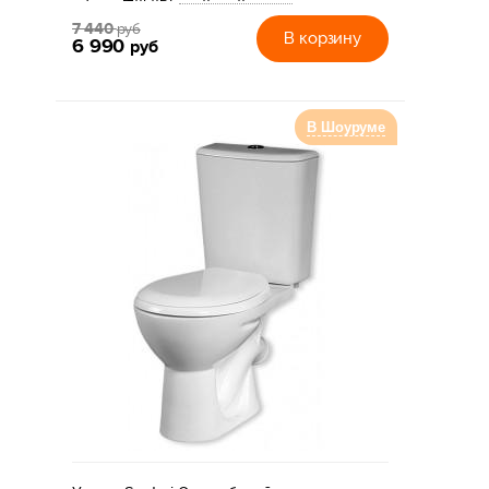
7 440
руб
В корзину
6 990
руб
В Шоуруме