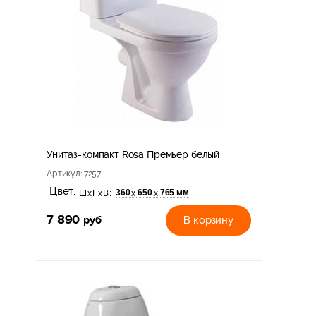
Унитаз-компакт Rosa Премьер белый
Артикул
: 7257
Цвет:
360
650
765 мм
х
х
ШхГхВ:
7 890
руб
В корзину