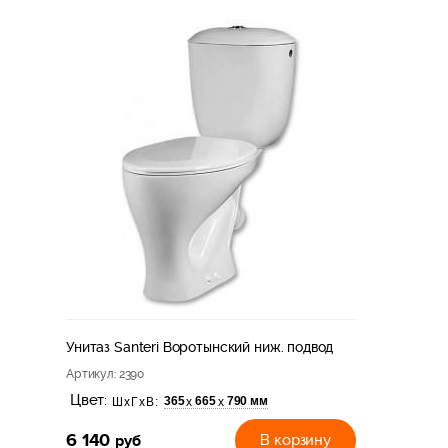
Унитаз Santeri Воротынский ниж. подвод
Артикул
: 2390
Цвет:
365
665
790 мм
х
х
ШхГхВ:
6 140
руб
В корзину