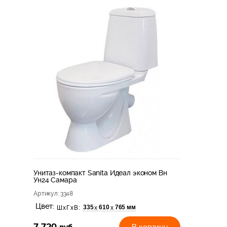
Унитаз-компакт Sanita Идеал эконом Вн
Ун24 Самара
Артикул
: 3348
Цвет:
335
610
765 мм
х
х
ШхГхВ:
В корзину