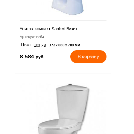
Унитаз-компакт Santeri Визит
Артикул
: 11264
Цвет:
372
660
788 мм
х
х
ШхГхВ:
8 584
руб
В корзину