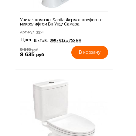
Унитаз-компакт Sanita Формат комфорт с
микролифтом Вн Ун17 Самара
Артикул
: 3364
Цвет:
360
612
755 мм
х
х
ШхГхВ:
9 519
руб
В корзину
8 635
руб