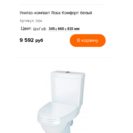
Унитаз-компакт Rosa Комфорт белый
Артикул
: 7274
Цвет:
345
660
815 мм
х
х
ШхГхВ:
9 592
руб
В корзину