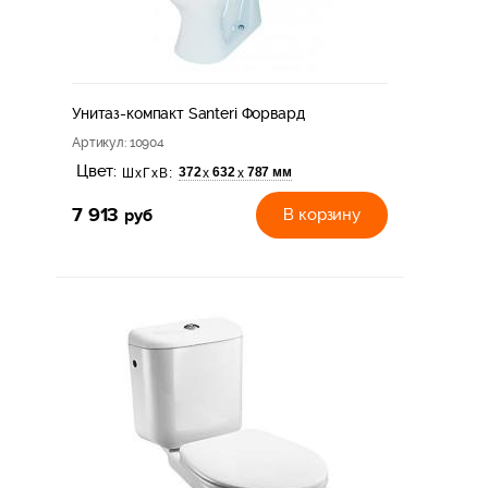
Унитаз-компакт Santeri Форвард
Артикул
: 10904
Цвет:
372
632
787 мм
х
х
ШхГхВ:
7 913
руб
В корзину