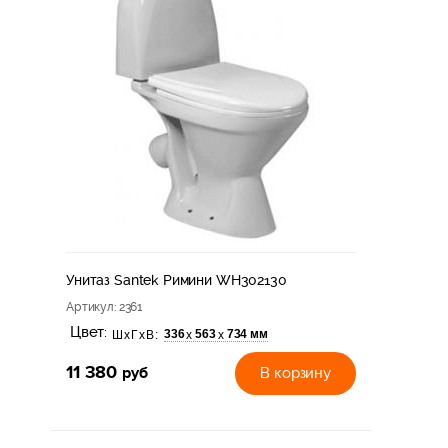
Унитаз Santek Римини WH302130
Артикул
: 2361
Цвет:
336
563
734 мм
х
х
ШхГхВ:
11 380
руб
В корзину