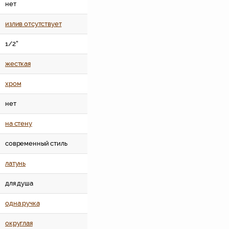
нет
излив отсутствует
1/2''
жесткая
хром
нет
на стену
современный стиль
латунь
для душа
одна ручка
округлая