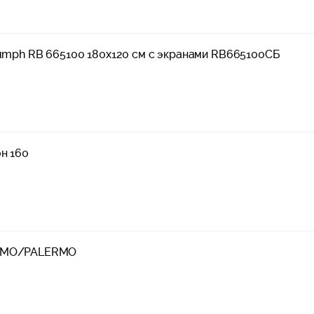
iumph RB 665100 180x120 см с экранами RB665100СБ
н 160
ЕРМО/PALERMO