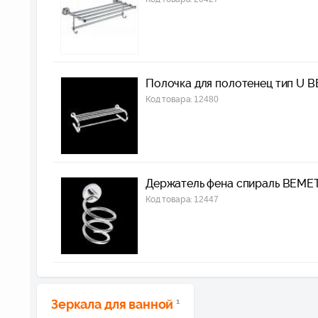
Полочка для полотенец тип U
Код товара:
12480
Держатель фена спираль BEME
Код товара:
12447
Зеркала для ванной
1