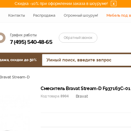
Скидка -10% при оформлении заказа в шоуруме!
x
Контакты
Распродажа
Огромный шоурум!
Мебель под з
График работы
Обратный звонок
7 (495) 540-48-65
дажа, скидки до 50%
Bravat Stream-D
Смеситель Bravat Stream-D F937163C-01
Bravat
Код товара:
8904