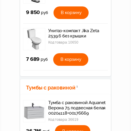
9 850
В корзину
руб
Унитаз-компакт Jika Zeta
2539.6 без крышки
Код товара:
10650
7 689
В корзину
руб
Тумбы с раковиной
1
Тумба с раковиной Aquanet
Верона 75 подвесная белая
00204118+00176669
Код товара:
36619