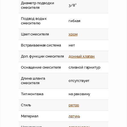
Диаметр подводки
3/8''
смесителя
Подвод воды к
гибкая
смесителю
Цвет смесителя
хром
Встраиваемая система
нет
Доп. функции смесителя
донный клапан
Оснащение смесителя
сливной гарнитур
Длина шланга
отсутствует
смесителя
Тип монтажа
на раковину
Стиль
ретро
Материал
латунь