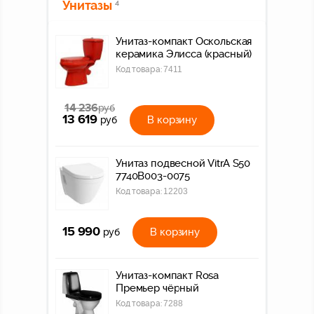
Унитазы
4
Унитаз-компакт Оскольская
керамика Элисса (красный)
Код товара:
7411
14 236
руб
13 619
В корзину
руб
Унитаз подвесной VitrA S50
7740B003-0075
Код товара:
12203
15 990
В корзину
руб
Унитаз-компакт Rosa
Премьер чёрный
Код товара:
7288