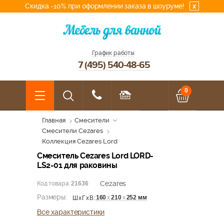
Скидка -10% при оформлении заказа в шоуруме!
x
График работы
7 (495) 540-48-65
0
Главная
Смесители
Смесители Cezares
Коллекция Cezares Lord
Смеситель Cezares Lord LORD-
LS2-01 для раковины
Cezares
Код товара:
21636
Размеры:
160
х
210
х
252 мм
ШхГхВ:
Все характеристики