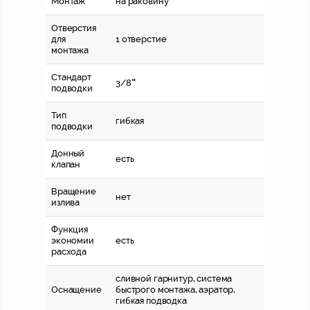
Монтаж
на раковину
Отверстия
для
1 отверстие
монтажа
Стандарт
3/8'"
подводки
Тип
гибкая
подводки
Донный
есть
клапан
Вращение
нет
излива
Функция
экономии
есть
расхода
сливной гарнитур, система
Оснащение
быстрого монтажа, аэратор,
гибкая подводка