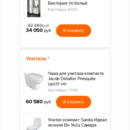
Виктория 70 белый
Код товара:
40292
42 380
руб
34 050
В корзину
руб
Унитазы
4
Чаша для унитаза-компакта
Jacob Delafon Presquile
19077-00
Код товара:
17006
60 580
В корзину
руб
Унитаз-компакт Sanita Идеал
эконом Вн Ун24 Самара