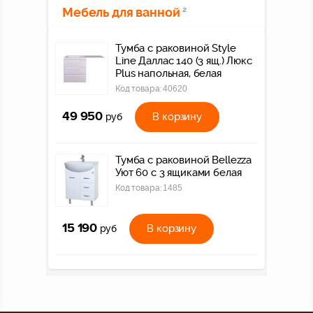
Мебель для ванной
2
Тумба с раковиной Style
Line Даллас 140 (3 ящ.) Люкс
Plus напольная, белая
Код товара:
40620
49 950
В корзину
руб
Тумба с раковиной Bellezza
Уют 60 с 3 ящиками белая
Код товара:
1485
15 190
В корзину
руб