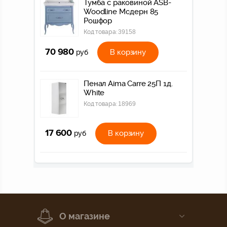
Тумба с раковиной ASB-
Woodline Модерн 85
Рошфор
Код товара:
39158
70 980
В корзину
руб
Пенал Aima Carre 25П 1д.
White
Код товара:
18969
17 600
В корзину
руб
О магазине