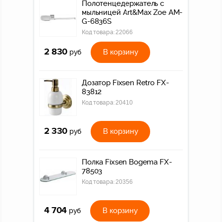
Полотенцедержатель с
мыльницей Art&Max Zoe AM-
G-6836S
Код товара:
22066
2 830
В корзину
руб
Дозатор Fixsen Retro FX-
83812
Код товара:
20410
2 330
В корзину
руб
Полка Fixsen Bogema FX-
78503
Код товара:
20356
4 704
В корзину
руб