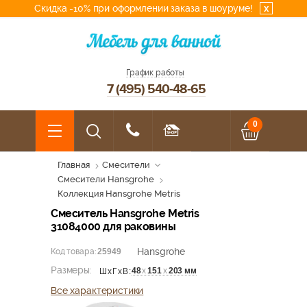
Скидка -10% при оформлении заказа в шоуруме!
x
График работы
7 (495) 540-48-65
0
Главная
Смесители
Смесители Hansgrohe
Коллекция Hansgrohe Metris
Смеситель Hansgrohe Metris
31084000 для раковины
Hansgrohe
Код товара:
25949
Размеры:
48
х
151
х
203 мм
ШхГхВ:
Все характеристики