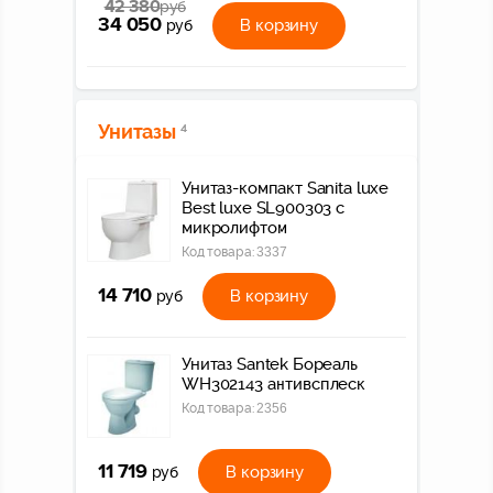
42 380
руб
34 050
В корзину
руб
Унитазы
4
Унитаз-компакт Sanita luxe
Best luxe SL900303 с
микролифтом
Код товара:
3337
14 710
В корзину
руб
Унитаз Santek Бореаль
WH302143 антивсплеск
Код товара:
2356
11 719
В корзину
руб