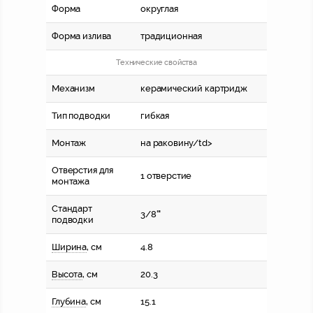
Форма
округлая
Форма излива
традиционная
Технические свойства
Механизм
керамический картридж
Тип подводки
гибкая
Монтаж
на раковину/td>
Отверстия для
1 отверстие
монтажа
Стандарт
3/8'"
подводки
Ширина
, см
4.8
Высота
, см
20.3
Глубина
, см
15.1