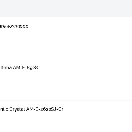
ure 40339000
Ultima AM-F-8928
ntic Crystal AM-E-2622SJ-Cr