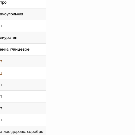
тро
ямоугольная
т
лиуретан
енка, глянцевое
т
т
т
т
т
т
етлое дерево, серебро