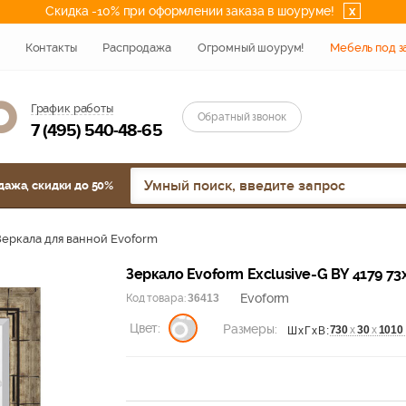
Скидка -10% при оформлении заказа в шоуруме!
x
Контакты
Распродажа
Огромный шоурум!
Мебель под з
График работы
Обратный звонок
7 (495) 540-48-65
дажа, скидки до 50%
Зеркала для ванной Evoform
Зеркало Evoform Exclusive-G BY 4179 7
Evoform
Код товара:
36413
Цвет:
Размеры:
730
х
30
х
1010
ШхГхВ: