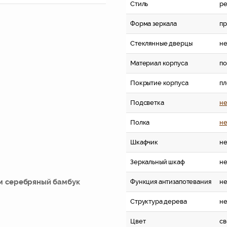
Стиль
ре
Форма зеркала
пр
Стеклянные дверцы
не
Материал корпуса
по
Покрытие корпуса
пл
Подсветка
не
Полка
не
Шкафчик
не
Зеркальный шкаф
не
 см серебряный бамбук
Функция антизапотевания
не
Структура дерева
не
Цвет
св