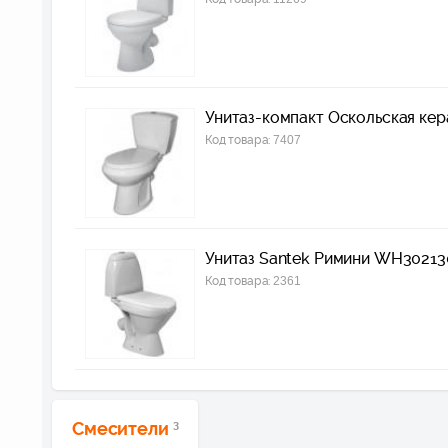
Унитаз-компакт Оскольская кер
Код товара:
7407
Унитаз Santek Римини WH30213
Код товара:
2361
Смесители
3