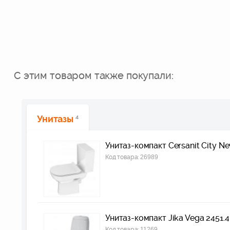
С этим товаром также покупали:
Унитазы
4
Унитаз-компакт Cersanit City N
Код товара:
26989
Унитаз-компакт Jika Vega 2451.4
Код товара:
11269