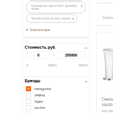
Оснащение смесителя: душевая
лейка
Сорти
Тип монтажа: на борт ванны
Очистить все
Стоимость, руб.
0
102975
205950
Бренды
Hansgrohe
1Marka
Смеси
Alpen
15432
Am.Pm
Код тов