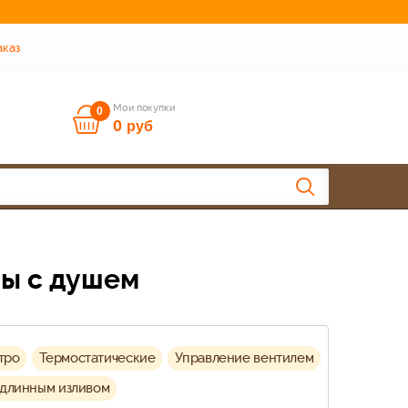
аказ
Мои покупки
0
0
руб
ны с душем
тро
Термостатические
Управление вентилем
 длинным изливом