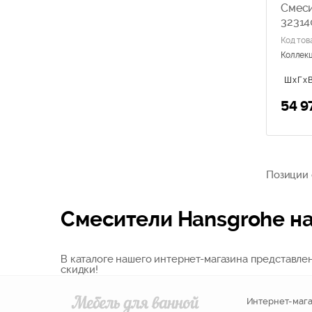
Смеси
32314
Код тов
Коллек
ШхГхВ
54 9
Позиции с
Смесители Hansgrohe н
В каталоге нашего интернет-магазина представл
скидки!
Интернет-мага