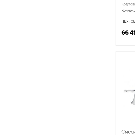
Rossinka
Код тов
VItra
Коллек
Zorg
ШхГхВ
66 4
Смеси