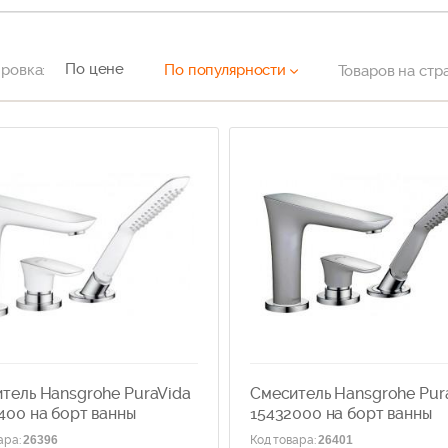
По цене
ровка:
По популярности
Товаров на стр
тель Hansgrohe PuraVida
Смеситель Hansgrohe Pur
400 на борт ванны
15432000 на борт ванны
ара
:
26396
Код товара
:
26401