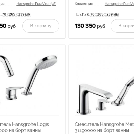
ция
Hansgrohe PuraVida (38)
Коллекция
Hansgrohe PuraVid
70
х
265
х
239 мм
70
х
265
х
239 мм
:
ШхГхВ:
550
130 350
В корзину
В корз
руб
руб
тель Hansgrohe Logis
Смеситель Hansgrohe Met
000 на борт ванны
31190000 на борт ванны