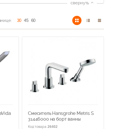
свернуть
анице:
30
45
60
aVida
Смеситель Hansgrohe Metris S
31446000 на борт ванны
Код товара
:
26402