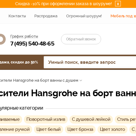
Скидка -10% при оформлении заказа в шоуруме!
x
Контакты
Распродажа
Огромный шоурум!
Мебель под з
График работы
Обратный звонок
7 (495) 540-48-65
дажа, скидки до 50%
ители Hansgrohe на борт ванны с душем
есители Hansgrohe на борт ван
улярные категории
аиваемые
Поворотный излив
С душевой лейкой
Стиль ре
вление ручкой
Цвет белый
Цвет бронза
Цвет золото
С