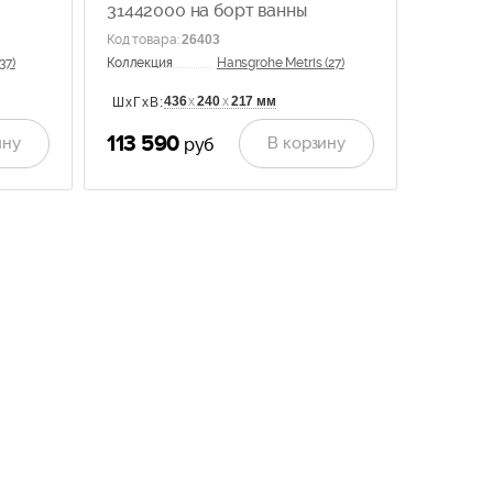
31442000 на борт ванны
Код товара
:
26403
37)
Коллекция
Hansgrohe Metris (27)
436
х
240
х
217 мм
ШхГхВ:
113 590
ину
В корзину
руб