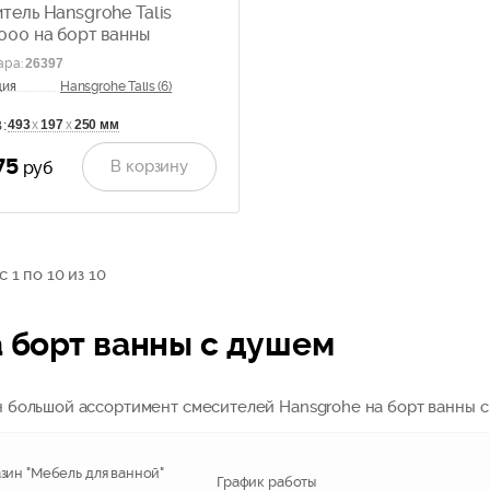
тель Hansgrohe Talis
000 на борт ванны
ара
:
26397
ция
Hansgrohe Talis (6)
493
х
197
х
250 мм
:
75
В корзину
руб
 1 по 10 из 10
а борт ванны с душем
ен большой ассортимент cмесителей Hansgrohe на борт ванны 
зин "Мебель для ванной"
График работы