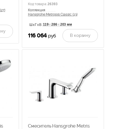
Код товара
:
26393
(27)
Коллекция
Hansgrohe Metropol Classic (13)
119
х
286
х
203 мм
ШхГхВ:
ину
116 064
В корзину
руб
is
Смеситель Hansgrohe Metris