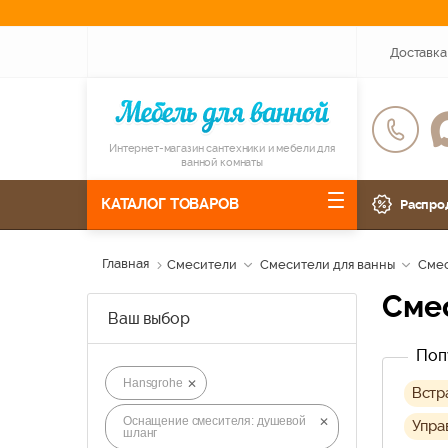
Доставка
Интернет-магазин сантехники и мебели для
ванной комнаты
КАТАЛОГ ТОВАРОВ
Распро
Главная
Смесители
Смесители для ванны
Смес
См
Ваш выбор
Поп
Hansgrohe
Встр
Оснащение смесителя: душевой
Упра
шланг