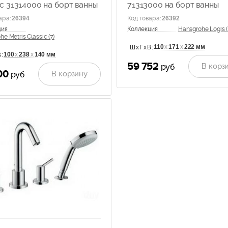
ic 31314000 на борт ванны
71313000 на борт ванны
ара
:
26394
Код товара
:
26392
ция
Коллекция
Hansgrohe Logis (
e Metris Classic (7)
110
х
171
х
222 мм
ШхГхВ:
100
х
238
х
140 мм
:
59 752
В корз
руб
00
В корзину
руб