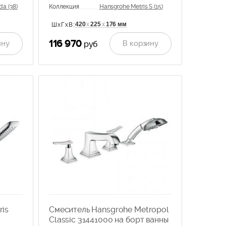
a (38)
Коллекция
Hansgrohe Metris S (15)
420
х
225
х
176 мм
ШхГхВ:
116 970
ину
В корзину
руб
ris
Смеситель Hansgrohe Metropol
Classic 31441000 на борт ванны