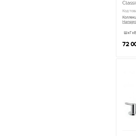
Class
Код тов
Коллек
Hansgroh
ШхГхВ
72 0