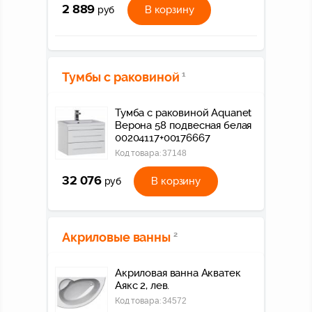
2 889
В корзину
руб
Тумбы с раковиной
1
Тумба с раковиной Aquanet
Верона 58 подвесная белая
00204117+00176667
Код товара:
37148
32 076
В корзину
руб
Акриловые ванны
2
Акриловая ванна Акватек
Аякс 2, лев.
Код товара:
34572