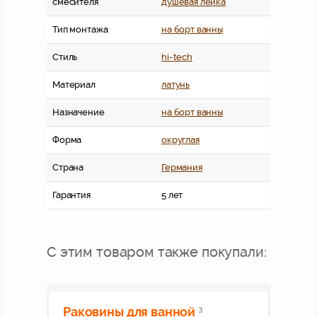
смесителя
душевая лейка
Тип монтажа
на борт ванны
Стиль
hi-tech
Материал
латунь
Назначение
на борт ванны
Форма
округлая
Страна
Германия
Гарантия
5 лет
С этим товаром также покупали:
Раковины для ванной
3