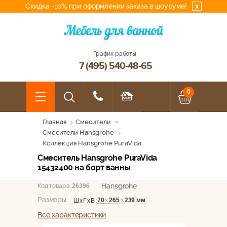
Скидка -10% при оформлении заказа в шоуруме!
x
График работы
7 (495) 540-48-65
0
Главная
Смесители
Смесители Hansgrohe
Коллекция Hansgrohe PuraVida
Смеситель Hansgrohe PuraVida
15432400 на борт ванны
Hansgrohe
Код товара:
26396
Размеры:
70
х
265
х
239 мм
ШхГхВ:
Все характеристики