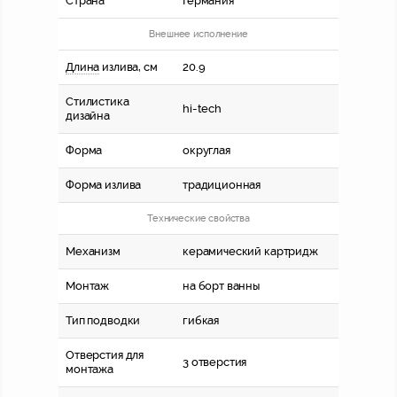
Страна
Германия
Внешнее исполнение
Длина
излива, см
20.9
Стилистика
hi-tech
дизайна
Форма
округлая
Форма излива
традиционная
Технические свойства
Механизм
керамический картридж
Монтаж
на борт ванны
Тип подводки
гибкая
Отверстия для
3 отверстия
монтажа