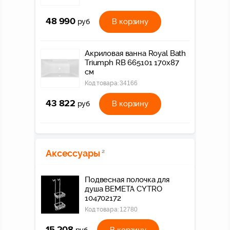
48 990
В корзину
руб
Акриловая ванна Royal Bath
Triumph RB 665101 170x87
см
Код товара:
34166
43 822
В корзину
руб
Аксессуары
2
Подвесная полочка для
душа BEMETA CYTRO
104702172
Код товара:
12780