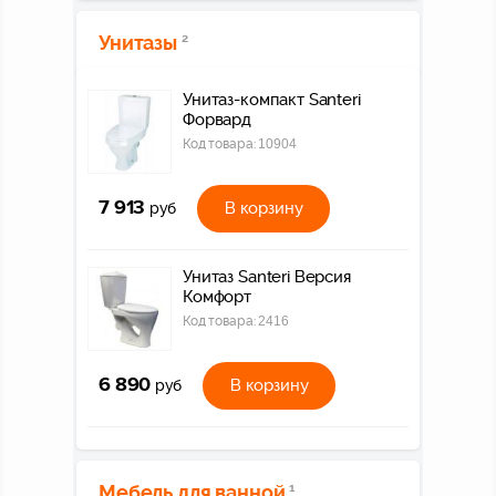
Унитазы
2
Унитаз-компакт Santeri
Форвард
Код товара:
10904
7 913
В корзину
руб
Унитаз Santeri Версия
Комфорт
Код товара:
2416
6 890
В корзину
руб
Мебель для ванной
1