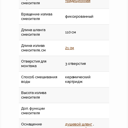
традиционная
смесителя
Вращение излива
фиксированный
смесителя
Длина шланга
110 см
смесителя
Длина излива
21 см
смесителя, см
Отверстия для
3 отверстия
монтажа
Способ смешивания
керамический
воды
картридж
Высота излива
смесителя
Доп. функции
смесителя
Оснащение
душевой шланг
,