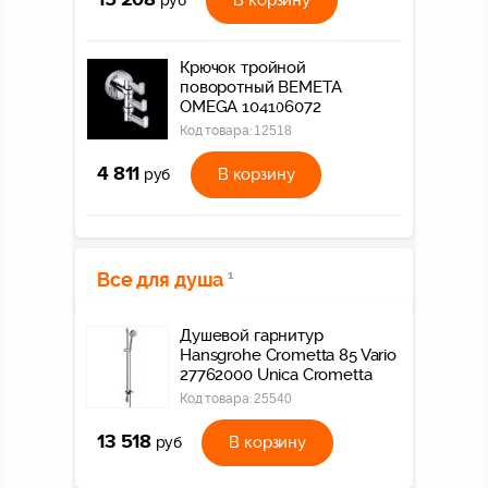
15 208
В корзину
руб
Крючок тройной
поворотный BEMETA
OMEGA 104106072
Код товара:
12518
4 811
В корзину
руб
Все для душа
1
Душевой гарнитур
Hansgrohe Crometta 85 Vario
27762000 Unica Crometta
Код товара:
25540
13 518
В корзину
руб