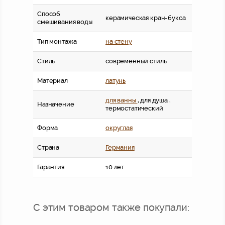
Способ
керамическая кран-букса
смешивания воды
Тип монтажа
на стену
Стиль
современный стиль
Материал
латунь
для ванны
, для душа ,
Назначение
термостатический
Форма
округлая
Страна
Германия
Гарантия
10 лет
С этим товаром также покупали: