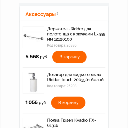
Аксессуары
3
Держатель Ridder для
полотенца с крючками L=555
мм 12120100
Код товара:
26380
5 568
В корзину
руб
Дозатор для жидкого мыла
Ridder Touch 2003501 белый
Код товара:
26208
1 056
В корзину
руб
Полка Fixsen Kvadro FX-
61316