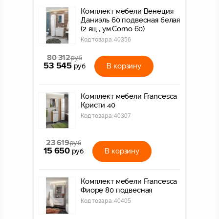
Комплект мебели Венеция
Даниэль 60 подвесная белая
(2 ящ., ум.Como 60)
Код товара:
40356
80 312
руб
53 545
В корзину
руб
Комплект мебели Francesca
Кристи 40
Код товара:
40307
23 619
руб
15 650
В корзину
руб
Комплект мебели Francesca
Фиоре 80 подвесная
Код товара:
40405