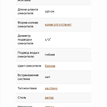
монтажа
Длина шланга
150 см
смесителя
Форма излива
излив отсутствует
смесителя
Диаметр
подводки
1/2''
смесителя
Подвод воды к
гибкая
смесителю
Цвет смесителя
бронза
Встраиваемая
нет
система
Тип монтажа
на стену
Стиль
ретро
Материал
латунь