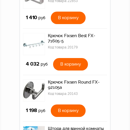
Код товара:
22853
1 410
В корзину
руб
Крючок Fixsen Best FX-
71605-5
Код товара:
20179
4 032
В корзину
руб
Крючок Fixsen Round FX-
92105а
Код товара:
20143
1 198
В корзину
руб
Штора для ванной комнаты