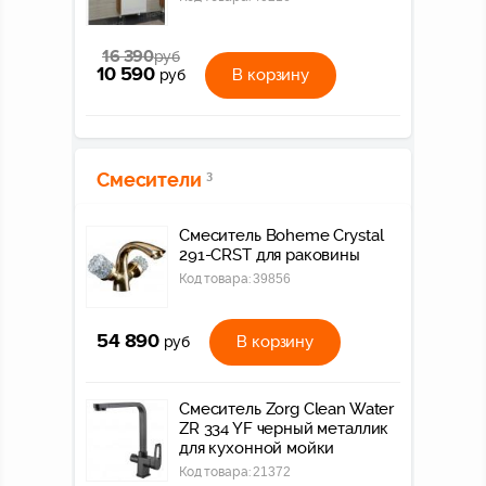
16 390
руб
10 590
В корзину
руб
Смесители
3
Смеситель Boheme Crystal
291-CRST для раковины
Код товара:
39856
54 890
В корзину
руб
Смеситель Zorg Clean Water
ZR 334 YF черный металлик
для кухонной мойки
Код товара:
21372