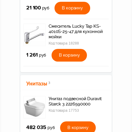
21 100
В корзину
руб
Смеситель Lucky Tap KS-
4010S-25-47 для кухонной
мойки
Код товара:
18288
1 261
В корзину
руб
Унитазы
3
Унитаз подвесной Duravit
Starck 3 2226590000
Код товара:
17753
482 035
В корзину
руб