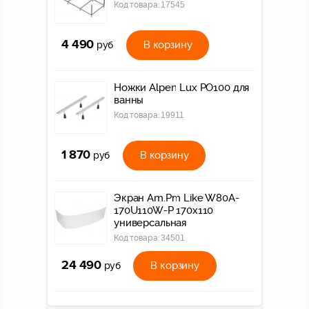
Код товара:
17545
4 490
В корзину
руб
Ножки Alpen Lux PO100 для
ванны
Код товара:
19911
1 870
В корзину
руб
Экран Am.Pm Like W80A-
170U110W-P 170x110
универсальная
Код товара:
34501
24 490
В корзину
руб