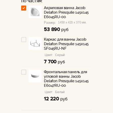
по частям:
Акриловая ванна Jacob
Delafon Presquile 145x145
E6045RU-00
1450 x 420 x 370 мм.
Размер:
53 890
руб
Каркас для ванны Jacob
Delafon Presquile 145x145
SF045RU-NF
Цвет:
Серый
7 700
руб
Фронтальная панель для
угловой ванны Jacob
Delafon Presquile 145x145
E6047RU-00
Цвет:
Белый
12 220
руб