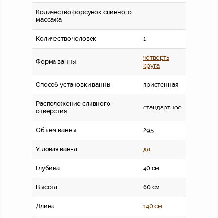
Количество форсунок спинного
массажа
Количество человек
1
четверть
Форма ванны
круга
Способ установки ванны
пристенная
Расположение сливного
стандартное
отверстия
Объем ванны
295
Угловая ванна
да
Глубина
40 см
Высота
60 см
Длина
140 см