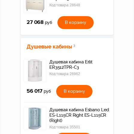
Код товара:
28648
27 068
В корзину
руб
Душевые кабины
3
Душевая кабина Erlit
ER3512TPR-C3
Код товара:
26962
56 017
В корзину
руб
Душевая кабина Esbano Led
ES-L115CR Right ES-L115CR
(Right)
Код товара:
35501