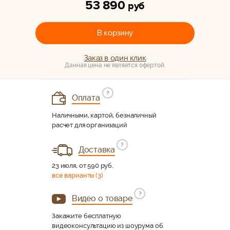
53 890
руб
В корзину
Заказ в один клик
Данная цена не является офертой.
?
Оплата
Наличными, картой, безналичный
расчет для организаций
?
Доставка
23 июля, от 590 руб.
все варианты (3)
?
Видео о товаре
Закажите бесплатную
видеоконсультацию из шоурума об