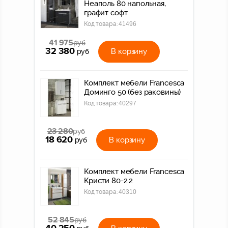
Неаполь 80 напольная,
графит софт
Код товара:
41496
41 975
руб
32 380
В корзину
руб
Комплект мебели Francesca
Доминго 50 (без раковины)
Код товара:
40297
23 280
руб
18 620
В корзину
руб
Комплект мебели Francesca
Кристи 80-2.2
Код товара:
40310
52 845
руб