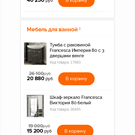
40 250
В корзину
руб
Мебель для ванной
3
Тумба с раковиной
Francesca Империя 80 с 3
дверцами венге
Код товара:
17883
26 100
руб
20 880
В корзину
руб
Шкаф-зеркало Francesca
Виктория 80 белый
Код товара:
38465
19 000
руб
15 200
В корзину
руб