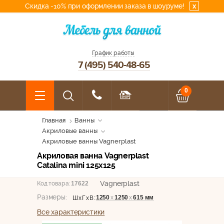
Скидка -10% при оформлении заказа в шоуруме!
x
График работы
7 (495) 540-48-65
0
Главная
Ванны
Акриловые ванны
Акриловые ванны Vagnerplast
Акриловая ванна Vagnerplast
Catalina mini 125x125
Vagnerplast
Код товара:
17622
Размеры:
1250
х
1250
х
615 мм
ШхГхВ:
Все характеристики