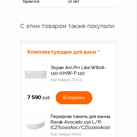
Гарантия
10 лет
С этим товаром также покупали:
Комплектующие для ванн
4
Экран Am.Pm Like W80A-
150-070W-P 150
Код товара:
23314
7 590
В корзину
руб
Передняя панель для ванны
Ravak Avocado 150 L/R
(CZT1000A00/CZS1000A00)
Код товара:
28452