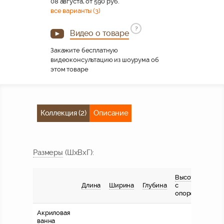
08 августа, от 590 руб.
все варианты (3)
?
Видео о товаре
Закажите бесплатную
видеоконсультацию из шоурума об
этом товаре
Коллекция (2)
Описание
Размер
ы
(ШхВхГ)
:
Высота
Длина
Ширина
Глубина
с
опорой
Акриловая
ванна