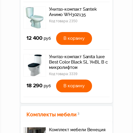
Унитаз-компакт Santek
Анимо WH302135
Код товара:
2350
12 400
В корзину
руб
Унитаз-компакт Sanita luxe
Best Color Black SL УнBL B с
микролифтом
Код товара:
3339
18 290
В корзину
руб
Комплекты мебели
3
Комплект мебели Венеция