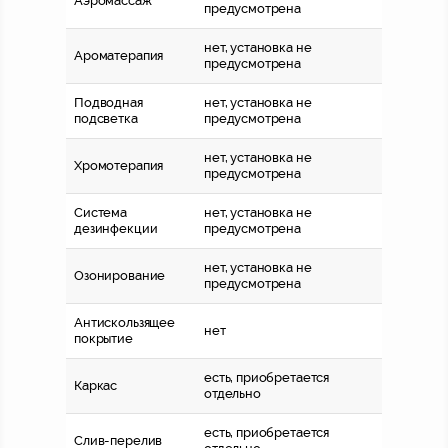
Аэромассаж
предусмотрена
нет, установка не
Ароматерапия
предусмотрена
Подводная
нет, установка не
подсветка
предусмотрена
нет, установка не
Хромотерапия
предусмотрена
Система
нет, установка не
дезинфекции
предусмотрена
нет, установка не
Озонирование
предусмотрена
Антискользящее
нет
покрытие
есть, приобретается
Каркас
отдельно
есть, приобретается
Слив-перелив