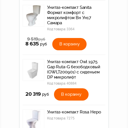
Унитаз-компакт Sanita
Формат комфорт с
микролифтом Вн Ун17
Самара
Код товара:
3364
9 519
руб
8 635
В корзину
руб
Унитаз-компакт Owl 1975
Gap Ruta-G безободковый
(OWLT200901) с сиденьем
DP микролифт
Код товара:
40884
20 319
В корзину
руб
Унитаз-компакт Rosa Неро
Код товара:
7275