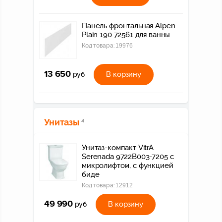
Панель фронтальная Alpen
Plain 190 72561 для ванны
Код товара:
19976
13 650
В корзину
руб
Унитазы
4
Унитаз-компакт VitrA
Serenada 9722B003-7205 с
микролифтом, с функцией
биде
Код товара:
12912
49 990
В корзину
руб