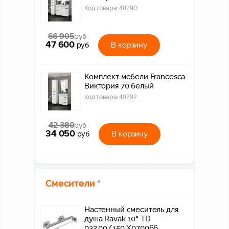
Код товара:
40290
66 905
руб
47 600
В корзину
руб
Комплект мебели Francesca
Виктория 70 белый
Код товара:
40292
42 380
руб
34 050
В корзину
руб
Смесители
2
Настенный смеситель для
душа Ravak 10° TD
032.00/150 X070066