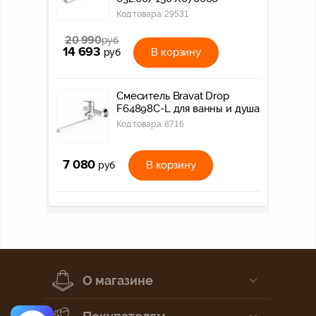
Код товара:
29531
20 990
руб
14 693
В корзину
руб
Смеситель Bravat Drop
F64898C-L для ванны и душа
Код товара:
8716
7 080
В корзину
руб
О магазине