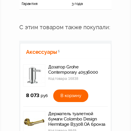
Гарантия
3 года
С этим товаром также покупали:
Аксессуары
5
Дозатор Grohe
Contemporary 40536000
Код товара:
16838
8 073
В корзину
руб
Держатель туалетной
бумаги Colombo Design
Hermitage В3308.OA бронза
Код товара:
9849