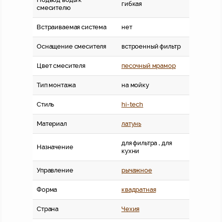
гибкая
смесителю
Встраиваемая система
нет
Оснащение смесителя
встроенный фильтр
Цвет смесителя
песочный мрамор
Тип монтажа
на мойку
Стиль
hi-tech
Материал
латунь
для фильтра , для
Назначение
кухни
Управление
рычажное
Форма
квадратная
Страна
Чехия