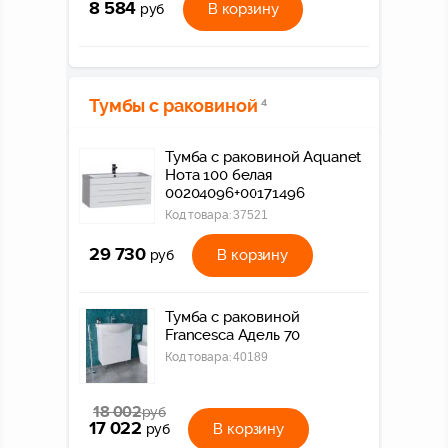
8 584
В корзину
руб
Тумбы с раковиной
4
Тумба с раковиной Aquanet
Нота 100 белая
00204096+00171496
Код товара:
37521
29 730
В корзину
руб
Тумба с раковиной
Francesca Адель 70
Код товара:
40189
18 002
руб
17 022
В корзину
руб