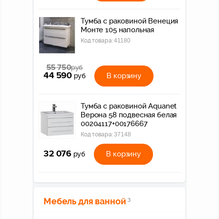
Тумба с раковиной Венеция
Монте 105 напольная
Код товара:
41180
55 750
руб
44 590
В корзину
руб
Тумба с раковиной Aquanet
Верона 58 подвесная белая
00204117+00176667
Код товара:
37148
32 076
В корзину
руб
Мебель для ванной
3