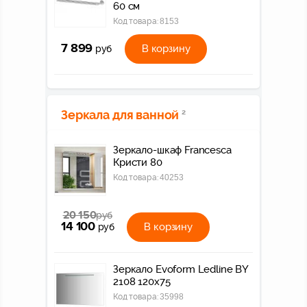
60 см
Код товара:
8153
7 899
В корзину
руб
Зеркала для ванной
2
Зеркало-шкаф Francesca
Кристи 80
Код товара:
40253
20 150
руб
14 100
В корзину
руб
Зеркало Evoform Ledline BY
2108 120x75
Код товара:
35998