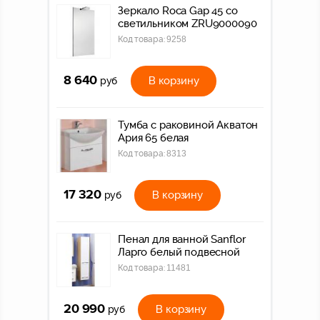
Зеркало Roca Gap 45 со
светильником ZRU9000090
Код товара:
9258
8 640
В корзину
руб
Тумба с раковиной Акватон
Ария 65 белая
Код товара:
8313
17 320
В корзину
руб
Пенал для ванной Sanflor
Ларго белый подвесной
Код товара:
11481
20 990
В корзину
руб