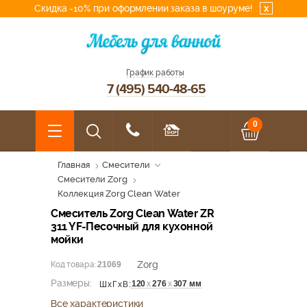
Скидка -10% при оформлении заказа в шоуруме!
x
График работы
7 (495) 540-48-65
0
Главная
Смесители
Смесители Zorg
Коллекция Zorg Clean Water
Смеситель Zorg Clean Water ZR
311 YF-Песочный для кухонной
мойки
Zorg
Код товара:
21069
Размеры:
120
х
276
х
307 мм
ШхГхВ:
Все характеристики