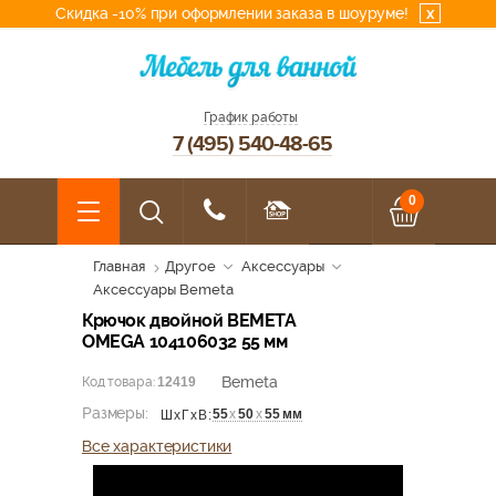
Скидка -10% при оформлении заказа в шоуруме!
x
График работы
7 (495) 540-48-65
0
Главная
Другое
Аксессуары
Аксессуары Bemeta
Крючок двойной BEMETA
OMEGA 104106032 55 мм
Bemeta
Код товара:
12419
Размеры:
55
х
50
х
55 мм
ШхГхВ:
Все характеристики