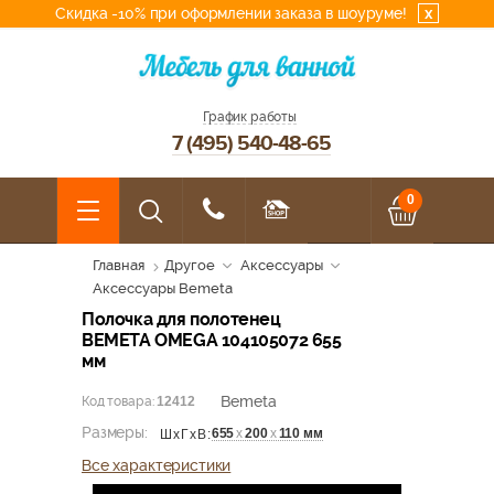
Скидка -10% при оформлении заказа в шоуруме!
x
График работы
7 (495) 540-48-65
0
Главная
Другое
Аксессуары
Аксессуары Bemeta
Полочка для полотенец
BEMETA OMEGA 104105072 655
мм
Bemeta
Код товара:
12412
Размеры:
655
х
200
х
110 мм
ШхГхВ:
Все характеристики