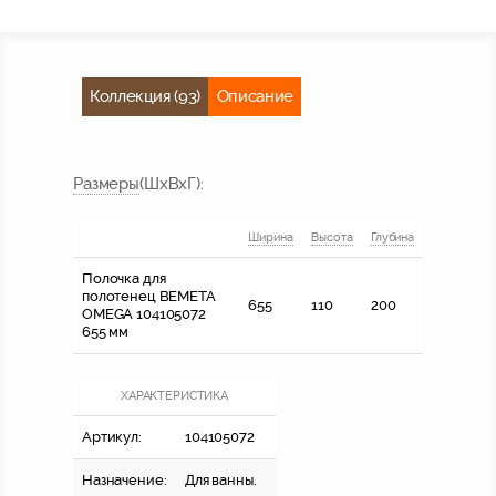
Коллекция (93)
Описание
Размер
ы
(ШхВхГ)
:
Ширина
Высота
Глубина
Полочка для
полотенец BEMETA
655
110
200
OMEGA 104105072
655 мм
ХАРАКТЕРИСТИКА
Артикул:
104105072
Назначение:
Для ванны.