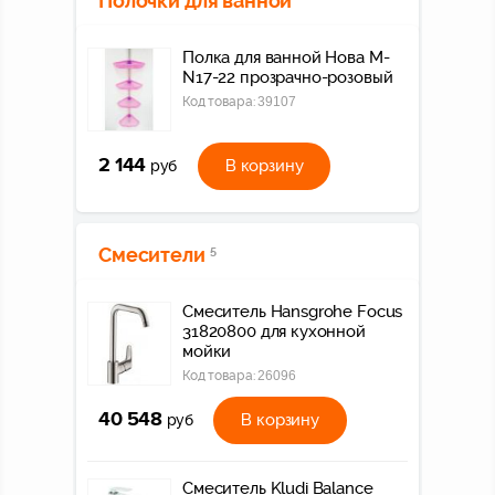
Полочки для ванной
Полка для ванной Нова M-
N17-22 прозрачно-розовый
Код товара:
39107
2 144
В корзину
руб
Смесители
5
Смеситель Hansgrohe Focus
31820800 для кухонной
мойки
Код товара:
26096
40 548
В корзину
руб
Смеситель Kludi Balance