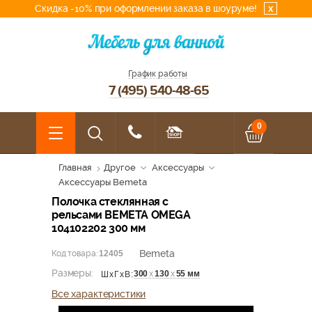
Скидка -10% при оформлении заказа в шоуруме!
x
График работы
7 (495) 540-48-65
0
Главная
Другое
Аксессуары
Аксессуары Bemeta
Полочка стеклянная с
рельсами BEMETA OMEGA
104102202 300 мм
Bemeta
Код товара:
12405
Размеры:
300
х
130
х
55 мм
ШхГхВ:
Все характеристики