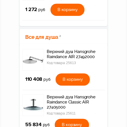
1 272
В корзину
руб
Все для душа
2
Верхний душ Hansgrohe
Raindance AIR 27492000
Код товара:
25613
110 408
В корзину
руб
Верхний душ Hansgrohe
Raindance Classic AIR
27405000
Код товара:
25611
55 834
В корзину
руб