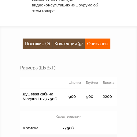
видеоконсультацию из шоурума об
этом товаре
Похожие (2)
Коллекция (9)
Описание
Размер
ы
(ШхВхГ)
:
Ширина
Глубина
Высота
Душевая кабина
900
900
2200
Niagara Lux 7790G
Характеристики
Артикул
7790G