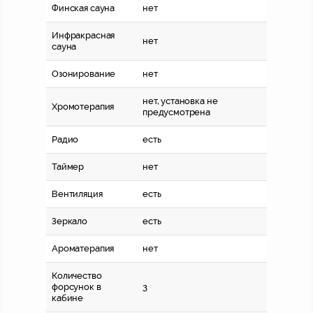
Финская сауна
нет
Инфракрасная
нет
сауна
Озонирование
нет
нет, установка не
Хромотерапия
предусмотрена
Радио
есть
Таймер
нет
Вентиляция
есть
Зеркало
есть
Ароматерапия
нет
Количество
форсунок в
3
кабине