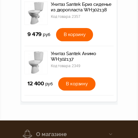
Унитаз Santek Бриз сиденье
из дюропласта WH302138
Код товара:
2357
9 479
В корзину
руб
Унитаз Santek Анимо
WH302137
Код товара:
2349
12 400
В корзину
руб
О магазине