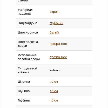
стенки
Материал
акрил
поддона
Вид поддона
глубокий
Цвет корпуса
белый
Цвет полотна
прозрачное
двери
Исполнение
прозрачное
полотна двери
Тип душевой
кабина
кабины
Ширина
90 см
Глубина
90 см
Глубина
90 см