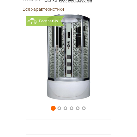
900
х
900
х
2200 мм
ШхГхВ:
Все характеристики
Бесплатно