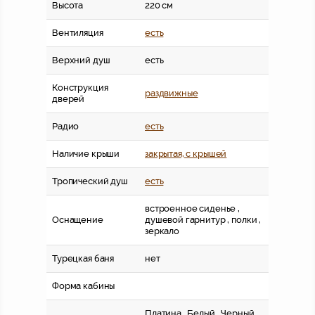
Высота
220 см
Вентиляция
есть
Верхний душ
есть
Конструкция
раздвижные
дверей
Радио
есть
Наличие крыши
закрытая, c крышей
Тропический душ
есть
встроенное сиденье ,
Оснащение
душевой гарнитур , полки ,
зеркало
Турецкая баня
нет
Форма кабины
Платина , Белый , Черный ,