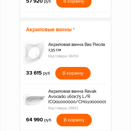
57 920
В корзину
руб
Акриловые ванны
4
Акриловая ванна Bas Риола
135 см
Код товара:
39450
33 615
В корзину
руб
Акриловая ванна Ravak
Avocado 160х75 L/R
(CQ01000000/CH01000000)
Код товара:
28862
64 990
В корзину
руб