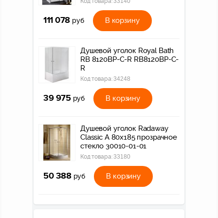
Код товара:
33140
111 078
В корзину
руб
Душевой уголок Royal Bath
RB 8120BP-C-R RB8120BP-C-
R
Код товара:
34248
39 975
В корзину
руб
Душевой уголок Radaway
Classic A 80x185 прозрачное
стекло 30010-01-01
Код товара:
33180
50 388
В корзину
руб