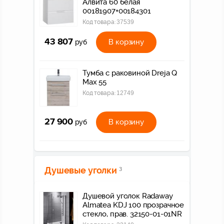
Алвита 60 белая
00181907+00184301
Код товара:
37539
43 807
В корзину
руб
Тумба c раковиной Dreja Q
Max 55
Код товара:
12749
27 900
В корзину
руб
Душевые уголки
3
Душевой уголок Radaway
Almatea KDJ 100 прозрачное
стекло, прав. 32150-01-01NR