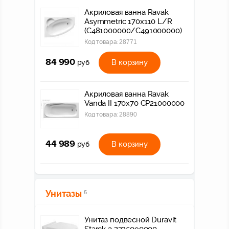
Акриловая ванна Ravak
Asymmetric 170х110 L/R
(C481000000/C491000000)
Код товара:
28771
84 990
В корзину
руб
Акриловая ванна Ravak
Vanda II 170х70 CP21000000
Код товара:
28890
44 989
В корзину
руб
Унитазы
5
Унитаз подвесной Duravit
Starck 3 2225090000