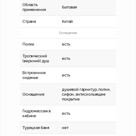
Область
бытовая
применения
Страна
Китай
Оснащение
Полки
есть
Тропический
есть
(верхний) душ
Встроенное
есть
сиденье
душевой гарнитур, полки,
Оснащение
сифон, антискользящее
покрытие
Гидромассаж в
есть
кабине
Турецкая баня
нет