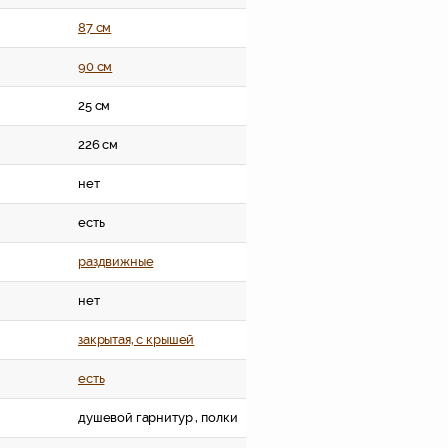
87 см
90 см
25 см
226 см
нет
есть
раздвижные
нет
закрытая, c крышей
есть
душевой гарнитур , полки