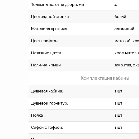
Толщина полотна двери, мм
4
Цвет задней стенки
белый
Материал профиля
алюминий
Цвет профиля
матовый, хр
Название цвета
хром матов
Наличие крыши
закрытая, c 
Комплектация кабины
Душевая кабина:
1 шт.
Душевой гарнитур:
1 шт.
Полка :
1 шт.
Сифон с гофрой:
1 шт.