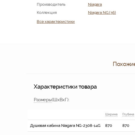
Производитель
Niagara
Коллекция
Niagara NG (36)
Все характеристики
Похожие
Характеристики товара
Размер
ы
(ШхВхГ):
Ширина
Глубина
Душевая кабина Niagara NG-2308-14G
870
870