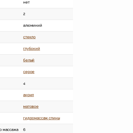
нет
2
алюминий
стекло
глубокий
белый
серое
4
акрил
матовое
гидромассаж спины
о массажа
6