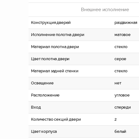
Внешнее исполнение
Конструкция дверей
раздвижная
Исполнение полотна двери
матовое
Материал полотна двери
стекло
Цвет полотна двери
серое
Материал задней стенки
стекло
Освещение
нет
Расположение
угловое
Вход
спереди
Количество секций двери
2
Цвет корпуса
белый