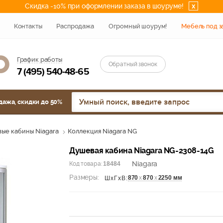
Скидка -10% при оформлении заказа в шоуруме!
x
Контакты
Распродажа
Огромный шоурум!
Мебель под з
График работы
Обратный звонок
7 (495) 540-48-65
дажа, скидки до 50%
ые кабины Niagara
Коллекция Niagara NG
Душевая кабина Niagara NG-2308-14G
Niagara
Код товара:
18484
Размеры:
870
х
870
х
2250 мм
ШхГхВ: