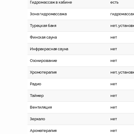
Гидромассаж в кабине
есть
Зона гидромассажа
гидромасса
Турецкая баня
нет, устано
Финская сауна
нет
Инфракрасная сауна
нет
Озонирование
нет
Хромотерапия
нет, устано
Радио
нет
Таймер
нет
Вентиляция
нет
Зеркало
нет
Ароматерапия
нет