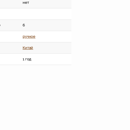
нет
е
6
ручное
Китай
1 год