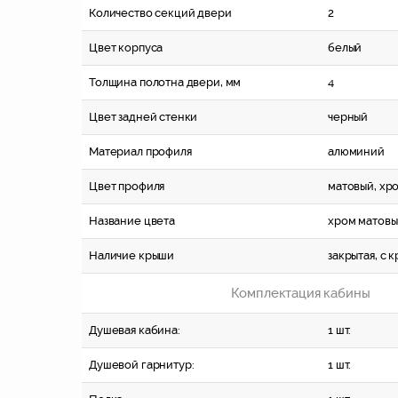
Количество секций двери
2
Цвет корпуса
белый
Толщина полотна двери, мм
4
Цвет задней стенки
черный
Материал профиля
алюминий
Цвет профиля
матовый, хр
Название цвета
хром матов
Наличие крыши
закрытая, c 
Комплектация кабины
Душевая кабина:
1 шт.
Душевой гарнитур:
1 шт.