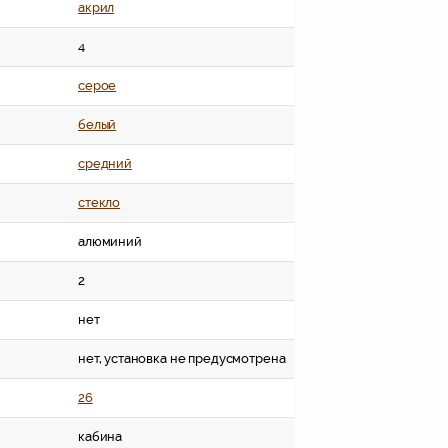
акрил
4
серое
белый
средний
стекло
алюминий
2
нет
нет, установка не предусмотрена
26
кабина