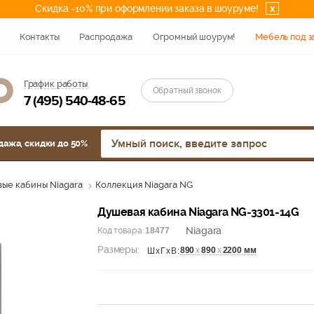
Скидка -10% при оформлении заказа в шоуруме!
x
Контакты
Распродажа
Огромный шоурум!
Мебель под з
График работы
Обратный звонок
7 (495) 540-48-65
дажа, скидки до 50%
ые кабины Niagara
Коллекция Niagara NG
Душевая кабина Niagara NG-3301-14G
Niagara
Код товара:
18477
Размеры:
890
х
890
х
2200 мм
ШхГхВ: