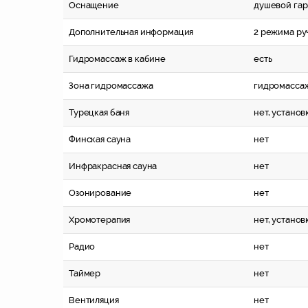
Оснащение
душевой гар
Дополнительная информация
2 режима ру
Гидромассаж в кабине
есть
Зона гидромассажа
гидромасса
Турецкая баня
нет, устано
Финская сауна
нет
Инфракрасная сауна
нет
Озонирование
нет
Хромотерапия
нет, устано
Радио
нет
Таймер
нет
Вентиляция
нет