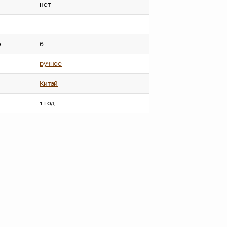
нет
е
6
ручное
Китай
1 год