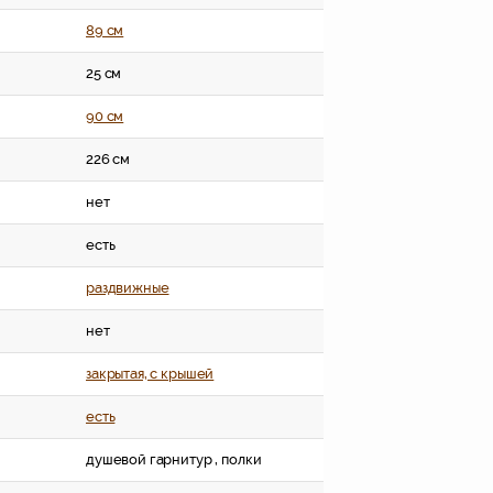
89 см
25 см
90 см
226 см
нет
есть
раздвижные
нет
закрытая, c крышей
есть
душевой гарнитур , полки